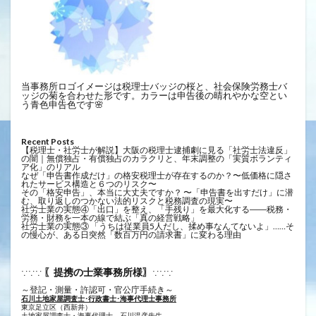
当事務所ロゴイメージは税理士バッジの桜と、社会保険労務士バ
ッジの菊を合わせた形です。カラーは申告後の晴れやかな空とい
う青色申告色です🌸
Recent Posts
【税理士・社労士が解説】大阪の税理士逮捕劇に見る「社労士法違反」
の闇｜無償独占・有償独占のカラクリと、年末調整の「実質ボランティ
ア化」のリアル
なぜ「申告書作成だけ」の格安税理士が存在するのか？〜低価格に隠さ
れたサービス構造と６つのリスク〜
その「格安申告」、本当に大丈夫ですか？ 〜「申告書を出すだけ」に潜
む、取り返しのつかない法的リスクと税務調査の現実〜
社労士業の実態④「出口」を整え、「手残り」を最大化する――税務・
労務・財務を一本の線で結ぶ「真の経営戦略」
社労士業の実態③ 「うちは従業員5人だし、揉め事なんてないよ」……そ
の慢心が、ある日突然「数百万円の請求書」に変わる理由
〖提携の士業事務所様〗
∵∵∵
∵∵∵
～登記・測量・許認可・官公庁手続き～
石川土地家屋調査士･行政書士･海事代理士事務所
東京足立区（西新井）
土地家屋調査士・海事代理士 石川温彦先生