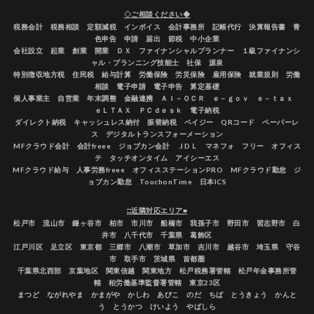
◇ご相談ください◆
税務会計 税務相談 定額減税 インボイス 会計事務所 記帳代行 決算報告書 青
色申告 申請 届出 節税 中小企業
会社設立 起業 創業 開業 ＤＸ ファイナンシャルプランナー １級ファイナンシ
ャル・プランニング技能士 社保 源泉
特別徴収地方税 住民税 給与計算 労働保険 労災保険 雇用保険 就業規則 労働
相談 電子申請 電子申告 算定基礎
個人事業主 自営業 年末調整 金融連携 ＡＩ－ＯＣＲ ｅ－ｇｏｖ ｅ－ｔａｘ
ｅＬＴＡＸ ＰＣｄｅｓｋ 電子納税
ダイレクト納税 キャッシュレス納付 振替納税 ペイジー QRコード ペーパーレ
ス デジタルトランスフォーメーション
MFクラウド会計 会計freee ジョブカン会計 ＪDＬ マネフォ フリー オフィス
テ タッチオンタイム アイシーエス
MFクラウド給与 人事労務freee オフィスステーションPRO MFクラウド勤怠 ジ
ョブカン勤怠 TouchonTime 日本ICS
□近隣対応エリア■
松戸市 流山市 鎌ヶ谷市 柏市 市川市 船橋市 我孫子市 野田市 習志野市 白
井市 八千代市 千葉県 葛飾区
江戸川区 足立区 東京都 三郷市 八潮市 草加市 吉川市 越谷市 埼玉県 守谷
市 取手市 茨城県 首都圏
千葉県北西部 京葉地区 関東信越 関東地方 松戸税務署管轄 松戸年金事務所管
轄 柏労働基準監督署管轄 東京23区
まつど ながれやま かまがや かしわ あびこ のだ ちば とうきょう かんと
う とうかつ けいよう やばしら