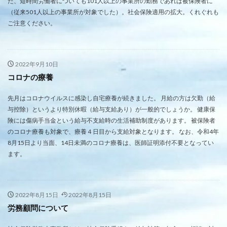
た、短時間労働者についても101人以上の事業所の勤務であれば被保険者に
（従来501人以上の事業所が対象でした）。社会保険適用の拡大。くれぐれも
ご注意ください。
2022年9月10日
コロナの療養
先月はコロナウイルスに感染し自宅療養が続きました。 月給の方は欠勤（給
与控除）というより特別休暇（給与支給あり）が一般的でしょうか。 健康保
険には傷病手当金という給与不支給時の生活補助制度があります。 被保険者
のコロナ療養も対象で、療養４日目から支給対象となります。 なお、令和4年
8月15日より当面、14日未満のコロナ療養は、医師証明添付不要となってい
ます。
2022年8月15日
2022年8月15日
労務顧問について