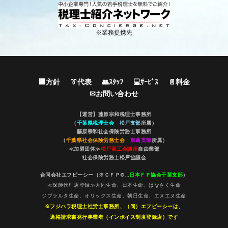
※業務提携先
🏢方針
👔代表
👥ｽﾀｯﾌ
💻ｻｰﾋﾞｽ
📄料金
✉お問い合わせ
【運営】藤原宗和税理士事務所
（
千葉県税理士会
松戸支部
所属）
藤原宗和社会保険労務士事務所
（
千葉県社会保険労務士会
東葛支部
所属）
≪加盟団体≫
松戸商工会議所
自由業部
社会保険労務士松戸協議会
合同会社エフピーシー（※ＣＦＰ®…
日本ＦＰ協会千葉支部
）
≪保険代理店登録≫大同生命、日本生命、はなさく生命
ジブラルタ生命、オリックス生命、朝日生命、エヌエヌ生命
※フジハラ税理士社労士事務所、（同）エフピーシーは、
適格請求書発行事業者（インボイス制度登録店）です