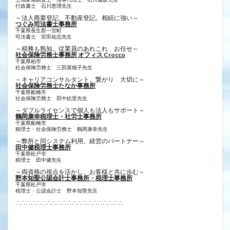
行政書士 ​石川恵理先生
～法人商業登記、不動産登記。相続に強い～
つぐみ司法書士事務所
千葉県長生郡一宮町
司法書士 宮田祐志先生
～税務も熟知。従業員のあれこれ お任せ～
社会保険労務士事務所 オフィス Crocco
千葉県柏市
社会保険労務士 三田菜穂子先生
～キャリアコンサルタント。繋がり 大切に～
社会保険労務士たなか事務所
千葉県船橋市
社会保険労務士 田中絵里先生
～ダブルライセンスで個人も法人もサポート～
鶴岡康幸税理士・社労士事務所
千葉県船橋市
税理士・社会保険労務士 鶴岡康幸先生
～弊所と同システム利用。経営のパートナー～
田中健税理士事務所
千葉県松戸市
税理士 田中健先生
～両資格の視点を活かし、お客様と共に歩む～
野本知聖公認会計士事務所・税理士事務所
千葉県松戸市
税理士・公認会計士 野本知聖先生
∴∴∴∴∴∴∴∴∴∴∴∴∴∴∴∴∴∴∴∴∴