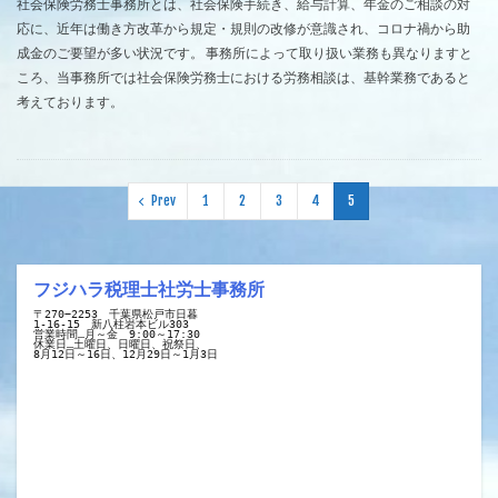
社会保険労務士事務所とは、社会保険手続き、給与計算、年金のご相談の対
応に、近年は働き方改革から規定・規則の改修が意識され、コロナ禍から助
成金のご要望が多い状況です。 事務所によって取り扱い業務も異なりますと
ころ、当事務所では社会保険労務士における労務相談は、基幹業務であると
考えております。
Prev
1
2
3
4
5
フジハラ税理士社労士事務所
〒270−2253　千葉県松戸市日暮
1-16-15　新八柱岩本ビル303
営業時間…月～金　9:00～17:30
休業日…土曜日、日曜日、祝祭日、
8月12日～16日、12月29日～1月3日