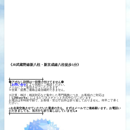
《JR武蔵野線新八柱・新京成線八柱徒歩1分》
╋━━━━━━━━━━━━━━━━━━╋
🔴アポなし訪問は一切受け付けてません🔴
【
お問い合せ
】
より気軽にご相談ください。
メールにてご返信させていただきます。
※営業・提携ご連絡は返信確約できません。
※計算・検討・相談対応など集中した専門職務につき、お客様のご対応は
〖
LINEworks
〗によるビジネスチャット方式中心でございます。
お電話は常時留守録で、お客様・官公庁以外は折り返しておりません。何卒ご了承く
ださい。
◇お名刺交換させていただいた業者の方も、まずはメールでご連絡願います。お電話い
ただきましても、当方から折り返しはしていません◆
╋━━━━━━━━━━━━━━━━━━╋