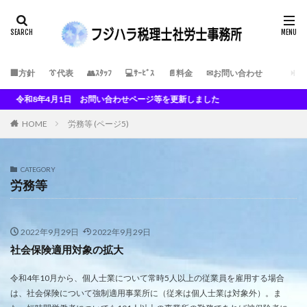
🏢方針
👔代表
👥ｽﾀｯﾌ
💻ｻｰﾋﾞｽ
📄料金
✉お問い合わせ
年4月1日 お問い合わせページ等を更新しました
HOME
労務等 (ページ5)
CATEGORY
労務等
2022年9月29日
2022年9月29日
社会保険適用対象の拡大
令和4年10月から、個人士業について常時5人以上の従業員を雇用する場合
は、社会保険について強制適用事業所に（従来は個人士業は対象外）。ま