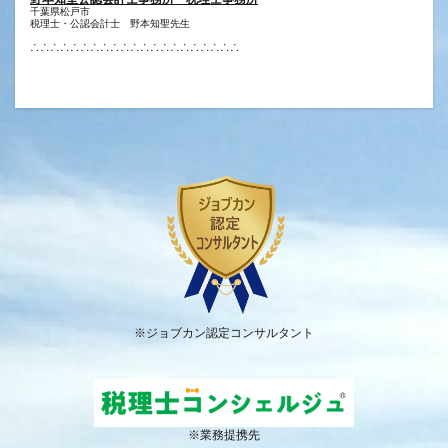
千葉県松戸市
税理士・公認会計士 野本知聖先生
∴∴∴∴∴∴∴∴∴∴∴∴∴∴∴∴∴∴∴∴∴
※ジョブカン認定コンサルタント
※業務提携先