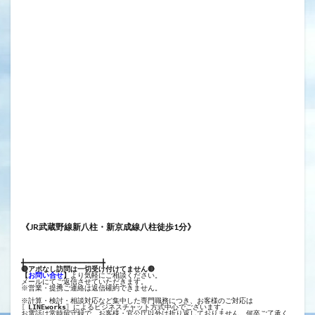
《JR武蔵野線新八柱・新京成線八柱徒歩1分》
╋━━━━━━━━━━━━━━━━━━╋
🔴アポなし訪問は一切受け付けてません🔴
【
お問い合せ
】
より気軽にご相談ください。
メールにてご返信させていただきます。
※営業・提携ご連絡は返信確約できません。
※計算・検討・相談対応など集中した専門職務につき、お客様のご対応は
〖
LINEworks
〗によるビジネスチャット方式中心でございます。
お電話は常時留守録で、お客様・官公庁以外は折り返しておりません。何卒ご了承く