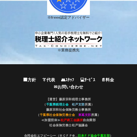
※freee認定アドバイザー
※業務提携先
🏢方針
👔代表
👥ｽﾀｯﾌ
💻ｻｰﾋﾞｽ
📄料金
✉お問い合わせ
【運営】藤原宗和税理士事務所
（
千葉県税理士会
松戸支部
所属）
藤原宗和社会保険労務士事務所
（
千葉県社会保険労務士会
東葛支部
所属）
≪加盟団体≫
松戸商工会議所
自由業部
社会保険労務士松戸協議会
合同会社エフピーシー（※ＣＦＰ®…
日本ＦＰ協会千葉支部
）