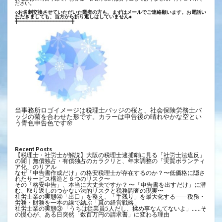
ださい。
◇お名刺交換させていただいた業者の方も、まずはメールでご連絡願います。お電話い
ただきましても、当方から折り返しはしていません◆
╋━━━━━━━━━━━━━━━━━━╋
当事務所ロゴイメージは税理士バッジの桜と、社会保険労務士バ
ッジの菊を合わせた形です。カラーは申告後の晴れやかな空とい
う青色申告色です🌸
Recent Posts
【税理士・社労士が解説】大阪の税理士逮捕劇に見る「社労士法違反」
の闇｜無償独占・有償独占のカラクリと、年末調整の「実質ボランティ
ア化」のリアル
なぜ「申告書作成だけ」の格安税理士が存在するのか？〜低価格に隠さ
れたサービス構造と６つのリスク〜
その「格安申告」、本当に大丈夫ですか？ 〜「申告書を出すだけ」に潜
む、取り返しのつかない法的リスクと税務調査の現実〜
社労士業の実態④「出口」を整え、「手残り」を最大化する――税務・
労務・財務を一本の線で結ぶ「真の経営戦略」
社労士業の実態③ 「うちは従業員5人だし、揉め事なんてないよ」……そ
の慢心が、ある日突然「数百万円の請求書」に変わる理由