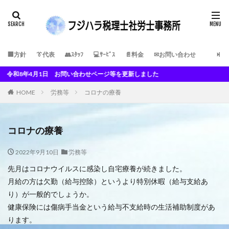
🏢方針
👔代表
👥ｽﾀｯﾌ
💻ｻｰﾋﾞｽ
📄料金
✉お問い合わせ
い合わせページ等を更新しました
HOME
労務等
コロナの療養
コロナの療養
2022年9月10日
労務等
先月はコロナウイルスに感染し自宅療養が続きました。
月給の方は欠勤（給与控除）というより特別休暇（給与支給あ
り）が一般的でしょうか。
健康保険には傷病手当金という給与不支給時の生活補助制度があ
ります。