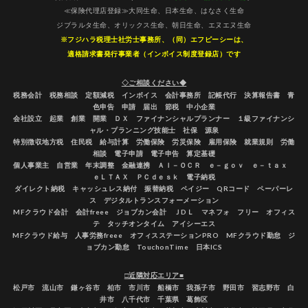
≪保険代理店登録≫大同生命、日本生命、はなさく生命
ジブラルタ生命、オリックス生命、朝日生命、エヌエヌ生命
※フジハラ税理士社労士事務所、（同）エフピーシーは、
適格請求書発行事業者（インボイス制度登録店）です
◇ご相談ください◆
税務会計 税務相談 定額減税 インボイス 会計事務所 記帳代行 決算報告書 青
色申告 申請 届出 節税 中小企業
会社設立 起業 創業 開業 ＤＸ ファイナンシャルプランナー １級ファイナンシ
ャル・プランニング技能士 社保 源泉
特別徴収地方税 住民税 給与計算 労働保険 労災保険 雇用保険 就業規則 労働
相談 電子申請 電子申告 算定基礎
個人事業主 自営業 年末調整 金融連携 ＡＩ－ＯＣＲ ｅ－ｇｏｖ ｅ－ｔａｘ
ｅＬＴＡＸ ＰＣｄｅｓｋ 電子納税
ダイレクト納税 キャッシュレス納付 振替納税 ペイジー QRコード ペーパーレ
ス デジタルトランスフォーメーション
MFクラウド会計 会計freee ジョブカン会計 ＪDＬ マネフォ フリー オフィス
テ タッチオンタイム アイシーエス
MFクラウド給与 人事労務freee オフィスステーションPRO MFクラウド勤怠 ジ
ョブカン勤怠 TouchonTime 日本ICS
□近隣対応エリア■
松戸市 流山市 鎌ヶ谷市 柏市 市川市 船橋市 我孫子市 野田市 習志野市 白
井市 八千代市 千葉県 葛飾区