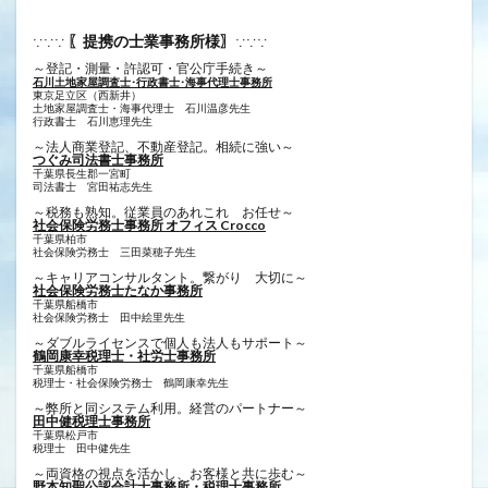
〖提携の士業事務所様〗
∵∵∵
∵∵∵
～登記・測量・許認可・官公庁手続き～
石川土地家屋調査士･行政書士･海事代理士事務所
東京足立区（西新井）
土地家屋調査士・海事代理士 石川温彦先生
行政書士 ​石川恵理先生
～法人商業登記、不動産登記。相続に強い～
つぐみ司法書士事務所
千葉県長生郡一宮町
司法書士 宮田祐志先生
～税務も熟知。従業員のあれこれ お任せ～
社会保険労務士事務所 オフィス Crocco
千葉県柏市
社会保険労務士 三田菜穂子先生
～キャリアコンサルタント。繋がり 大切に～
社会保険労務士たなか事務所
千葉県船橋市
社会保険労務士 田中絵里先生
～ダブルライセンスで個人も法人もサポート～
鶴岡康幸税理士・社労士事務所
千葉県船橋市
税理士・社会保険労務士 鶴岡康幸先生
～弊所と同システム利用。経営のパートナー～
田中健税理士事務所
千葉県松戸市
税理士 田中健先生
～両資格の視点を活かし、お客様と共に歩む～
野本知聖公認会計士事務所・税理士事務所