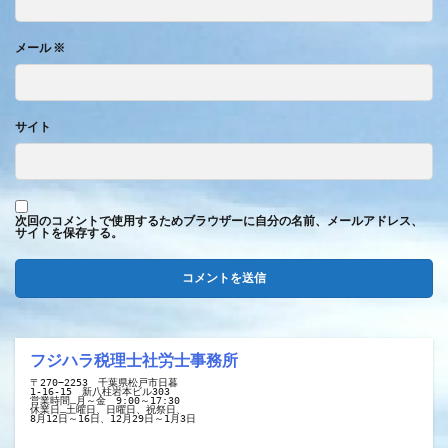
メール
※
サイト
次回のコメントで使用するためブラウザーに自分の名前、メールアドレス、
サイトを保存する。
フジハラ税理士社労士事務所
〒270−2253　千葉県松戸市日暮
1-16-15　新八柱岩本ビル303
営業時間…月～金　9:00～17:30
休業日…土曜日、日曜日、祝祭日、
8月12日～16日、12月29日～1月3日