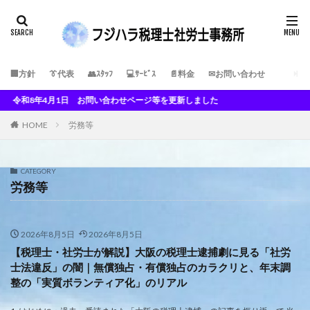
🏢方針
👔代表
👥ｽﾀｯﾌ
💻ｻｰﾋﾞｽ
📄料金
✉お問い合わせ
4月1日 お問い合わせページ等を更新しました
HOME
労務等
CATEGORY
労務等
2026年8月5日
2026年8月5日
【税理士・社労士が解説】大阪の税理士逮捕劇に見る「社労
士法違反」の闇｜無償独占・有償独占のカラクリと、年末調
整の「実質ボランティア化」のリアル