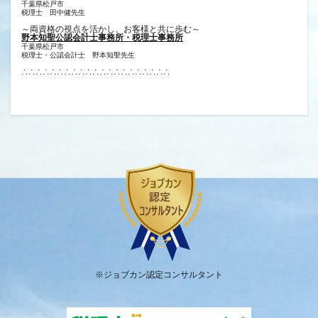
千葉県松戸市
税理士 田中健先生
～両資格の視点を活かし、お客様と共に歩む～
野本知聖公認会計士事務所・税理士事務所
千葉県松戸市
税理士・公認会計士 野本知聖先生
∴∴∴∴∴∴∴∴∴∴∴∴∴∴∴∴∴∴∴∴∴
※ジョブカン認定コンサルタント