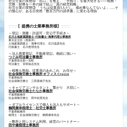
社労士業の実態④「出口」を整え、「手残り」を最大化する――税務・
労務・財務を一本の線で結ぶ「真の経営戦略」
社労士業の実態③ 「うちは従業員5人だし、揉め事なんてないよ」……そ
の慢心が、ある日突然「数百万円の請求書」に変わる理由
〖提携の士業事務所様〗
∵∵∵
∵∵∵
～登記・測量・許認可・官公庁手続き～
石川土地家屋調査士･行政書士･海事代理士事務所
東京足立区（西新井）
土地家屋調査士・海事代理士 石川温彦先生
行政書士 ​石川恵理先生
～法人商業登記、不動産登記。相続に強い～
つぐみ司法書士事務所
千葉県長生郡一宮町
司法書士 宮田祐志先生
～税務も熟知。従業員のあれこれ お任せ～
社会保険労務士事務所 オフィス Crocco
千葉県柏市
社会保険労務士 三田菜穂子先生
～キャリアコンサルタント。繋がり 大切に～
社会保険労務士たなか事務所
千葉県船橋市
社会保険労務士 田中絵里先生
～ダブルライセンスで個人も法人もサポート～
鶴岡康幸税理士・社労士事務所
千葉県船橋市
税理士・社会保険労務士 鶴岡康幸先生
～弊所と同システム利用。経営のパートナー～
田中健税理士事務所