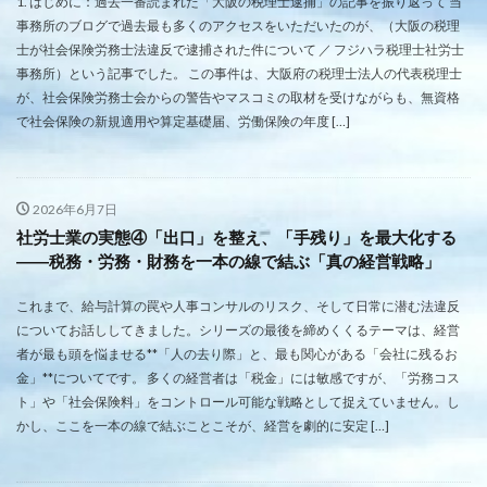
1. はじめに：過去一番読まれた「大阪の税理士逮捕」の記事を振り返って 当
事務所のブログで過去最も多くのアクセスをいただいたのが、（大阪の税理
士が社会保険労務士法違反で逮捕された件について ／ フジハラ税理士社労士
事務所）という記事でした。 この事件は、大阪府の税理士法人の代表税理士
が、社会保険労務士会からの警告やマスコミの取材を受けながらも、無資格
で社会保険の新規適用や算定基礎届、労働保険の年度 […]
2026年6月7日
社労士業の実態④「出口」を整え、「手残り」を最大化する
――税務・労務・財務を一本の線で結ぶ「真の経営戦略」
これまで、給与計算の罠や人事コンサルのリスク、そして日常に潜む法違反
についてお話ししてきました。シリーズの最後を締めくくるテーマは、経営
者が最も頭を悩ませる**「人の去り際」と、最も関心がある「会社に残るお
金」**についてです。 多くの経営者は「税金」には敏感ですが、「労務コス
ト」や「社会保険料」をコントロール可能な戦略として捉えていません。し
かし、ここを一本の線で結ぶことこそが、経営を劇的に安定 […]