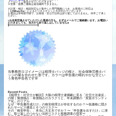
メールにてご返信させていただきます。
※営業・提携ご連絡は返信確約できません。
※計算・検討・相談対応など集中した専門職務につき、お客様のご対応は
〖
LINEworks
〗によるビジネスチャット方式中心でございます。
お電話は常時留守録で、お客様・官公庁以外は折り返しておりません。何卒ご了承く
ださい。
◇お名刺交換させていただいた業者の方も、まずはメールでご連絡願います。お電話い
ただきましても、当方から折り返しはしていません◆
╋━━━━━━━━━━━━━━━━━━╋
当事務所ロゴイメージは税理士バッジの桜と、社会保険労務士バ
ッジの菊を合わせた形です。カラーは申告後の晴れやかな空とい
う青色申告色です🌸
Recent Posts
【税理士・社労士が解説】大阪の税理士逮捕劇に見る「社労士法違反」
の闇｜無償独占・有償独占のカラクリと、年末調整の「実質ボランティ
ア化」のリアル
なぜ「申告書作成だけ」の格安税理士が存在するのか？〜低価格に隠さ
れたサービス構造と６つのリスク〜
その「格安申告」、本当に大丈夫ですか？ 〜「申告書を出すだけ」に潜
む、取り返しのつかない法的リスクと税務調査の現実〜