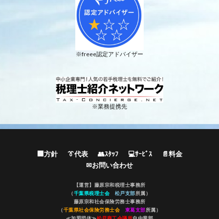
※freee認定アドバイザー
※業務提携先
🏢方針
👔代表
👥ｽﾀｯﾌ
💻ｻｰﾋﾞｽ
📄料金
✉お問い合わせ
【運営】藤原宗和税理士事務所
（
千葉県税理士会
松戸支部
所属）
藤原宗和社会保険労務士事務所
（
千葉県社会保険労務士会
東葛支部
所属）
≪加盟団体≫
松戸商工会議所
自由業部