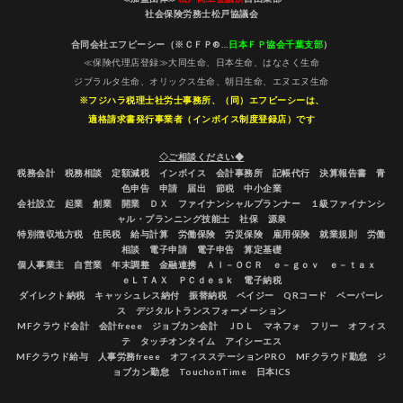
社会保険労務士松戸協議会
合同会社エフピーシー（※ＣＦＰ®…
日本ＦＰ協会千葉支部
）
≪保険代理店登録≫大同生命、日本生命、はなさく生命
ジブラルタ生命、オリックス生命、朝日生命、エヌエヌ生命
※フジハラ税理士社労士事務所、（同）エフピーシーは、
適格請求書発行事業者（インボイス制度登録店）です
◇ご相談ください◆
税務会計 税務相談 定額減税 インボイス 会計事務所 記帳代行 決算報告書 青
色申告 申請 届出 節税 中小企業
会社設立 起業 創業 開業 ＤＸ ファイナンシャルプランナー １級ファイナンシ
ャル・プランニング技能士 社保 源泉
特別徴収地方税 住民税 給与計算 労働保険 労災保険 雇用保険 就業規則 労働
相談 電子申請 電子申告 算定基礎
個人事業主 自営業 年末調整 金融連携 ＡＩ－ＯＣＲ ｅ－ｇｏｖ ｅ－ｔａｘ
ｅＬＴＡＸ ＰＣｄｅｓｋ 電子納税
ダイレクト納税 キャッシュレス納付 振替納税 ペイジー QRコード ペーパーレ
ス デジタルトランスフォーメーション
MFクラウド会計 会計freee ジョブカン会計 ＪDＬ マネフォ フリー オフィス
テ タッチオンタイム アイシーエス
MFクラウド給与 人事労務freee オフィスステーションPRO MFクラウド勤怠 ジ
ョブカン勤怠 TouchonTime 日本ICS