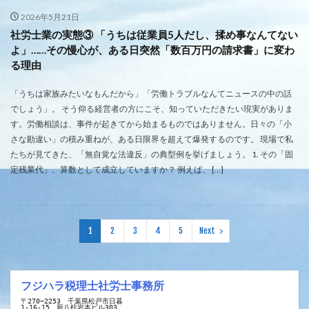
2026年5月21日
社労士業の実態③ 「うちは従業員5人だし、揉め事なんてない
よ」……その慢心が、ある日突然「数百万円の請求書」に変わ
る理由
「うちは家族みたいなもんだから」「労働トラブルなんてニュースの中の話
でしょう」。 そう仰る経営者の方にこそ、知っていただきたい現実がありま
す。労働相談は、事件が起きてから始まるものではありません。日々の「小
さな勘違い」の積み重ねが、ある日限界を超えて爆発するのです。 現場で私
たちが見てきた、「無自覚な法違反」の典型例を挙げましょう。 1. その「固
定残業代」、算数として成立していますか？ 例えば、 […]
1
2
3
4
5
Next
フジハラ税理士社労士事務所
〒270−2253　千葉県松戸市日暮
1-16-15　新八柱岩本ビル303