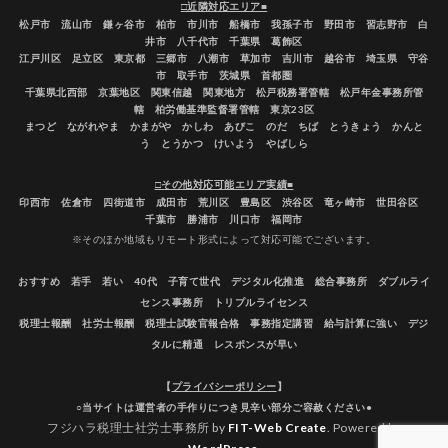
□近隣対応エリア■
松戸市 流山市 鎌ヶ谷市 柏市 市川市 船橋市 我孫子市 野田市 習志野市 白
井市 八千代市 千葉県 葛飾区
江戸川区 足立区 東京都 三郷市 八潮市 草加市 吉川市 越谷市 埼玉県 守谷
市 取手市 茨城県 首都圏
千葉県北西部 京葉地区 関東信越 関東地方 松戸税務署管轄 松戸年金事務所管
轄 柏労働基準監督署管轄 東京23区
まつど ながれやま かまがや かしわ あびこ のだ ちば とうきょう かんと
う とうかつ けいよう やばしら
□その他対応可能エリア実績■
印西市 佐倉市 四街道市 成田市 荒川区 豊島区 渋谷区 竜ヶ崎市 世田谷区
千葉市 勝浦市 川口市 福岡市
※そのほか地域もリモート形式によって対応可能でございます。
おすすめ 若手 若い 40代 子育て世代 デジタル化推進 総合事務所 ダブルライ
センス事務所 トリプルライセンス
税理士報酬 社労士報酬 税理士試験官報合格 事務指定講習 給与計算に強い デジ
タルに精通 レスポンスが早い
【
プライバシーポリシー
】
○当サイトは運営者の手作りにつき見辛い部分ご容赦ください●
フジハラ税理士社労士事務所 by
FIT-Web Create
. Powered by