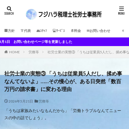
🏢方針
👔代表
👥ｽﾀｯﾌ
💻ｻｰﾋﾞｽ
📄料金
✉お問い合わせ
問い合わせページ等を更新しました
HOME
労務等
社労士業の実態③ 「うちは従業員5人だし、揉め事
社労士業の実態③ 「うちは従業員5人だし、揉め事
なんてないよ」……その慢心が、ある日突然「数百
万円の請求書」に変わる理由
2026年5月21日
労務等
「うちは家族みたいなもんだから」「労働トラブルなんてニュー
スの中の話でしょう」。