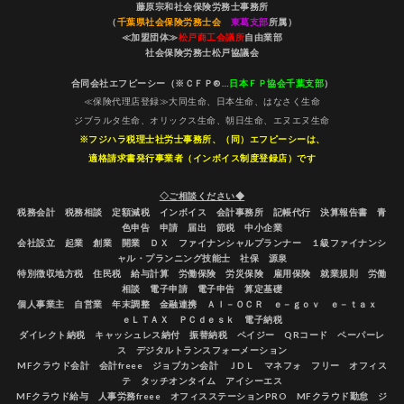
藤原宗和社会保険労務士事務所
（
千葉県社会保険労務士会
東葛支部
所属）
≪加盟団体≫
松戸商工会議所
自由業部
社会保険労務士松戸協議会
合同会社エフピーシー（※ＣＦＰ®…
日本ＦＰ協会千葉支部
）
≪保険代理店登録≫大同生命、日本生命、はなさく生命
ジブラルタ生命、オリックス生命、朝日生命、エヌエヌ生命
※フジハラ税理士社労士事務所、（同）エフピーシーは、
適格請求書発行事業者（インボイス制度登録店）です
◇ご相談ください◆
税務会計 税務相談 定額減税 インボイス 会計事務所 記帳代行 決算報告書 青
色申告 申請 届出 節税 中小企業
会社設立 起業 創業 開業 ＤＸ ファイナンシャルプランナー １級ファイナンシ
ャル・プランニング技能士 社保 源泉
特別徴収地方税 住民税 給与計算 労働保険 労災保険 雇用保険 就業規則 労働
相談 電子申請 電子申告 算定基礎
個人事業主 自営業 年末調整 金融連携 ＡＩ－ＯＣＲ ｅ－ｇｏｖ ｅ－ｔａｘ
ｅＬＴＡＸ ＰＣｄｅｓｋ 電子納税
ダイレクト納税 キャッシュレス納付 振替納税 ペイジー QRコード ペーパーレ
ス デジタルトランスフォーメーション
MFクラウド会計 会計freee ジョブカン会計 ＪDＬ マネフォ フリー オフィス
テ タッチオンタイム アイシーエス
MFクラウド給与 人事労務freee オフィスステーションPRO MFクラウド勤怠 ジ