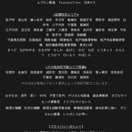
ョブカン勤怠 TouchonTime 日本ICS
□近隣対応エリア■
松戸市 流山市 鎌ヶ谷市 柏市 市川市 船橋市 我孫子市 野田市 習志野市 白
井市 八千代市 千葉県 葛飾区
江戸川区 足立区 東京都 三郷市 八潮市 草加市 吉川市 越谷市 埼玉県 守谷
市 取手市 茨城県 首都圏
千葉県北西部 京葉地区 関東信越 関東地方 松戸税務署管轄 松戸年金事務所管
轄 柏労働基準監督署管轄 東京23区
まつど ながれやま かまがや かしわ あびこ のだ ちば とうきょう かんと
う とうかつ けいよう やばしら
□その他対応可能エリア実績■
印西市 佐倉市 四街道市 成田市 荒川区 豊島区 渋谷区 竜ヶ崎市 世田谷区
千葉市 勝浦市 川口市 福岡市
※そのほか地域もリモート形式によって対応可能でございます。
おすすめ 若手 若い 40代 子育て世代 デジタル化推進 総合事務所 ダブルライ
センス事務所 トリプルライセンス
税理士報酬 社労士報酬 税理士試験官報合格 事務指定講習 給与計算に強い デジ
タルに精通 レスポンスが早い
【
プライバシーポリシー
】