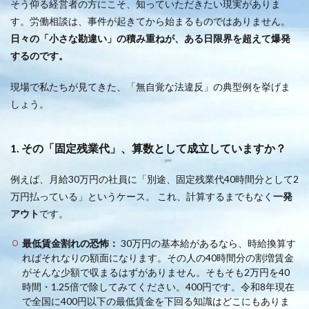
そう仰る経営者の方にこそ、知っていただきたい現実がありま
す。労働相談は、事件が起きてから始まるものではありません。
日々の「小さな勘違い」の積み重ねが、ある日限界を超えて爆発
するのです。
現場で私たちが見てきた、「無自覚な法違反」の典型例を挙げま
しょう。
1. その「固定残業代」、算数として成立していますか？
例えば、月給30万円の社員に「別途、固定残業代40時間分として2
万円払っている」というケース。 これ、計算するまでもなく
一発
アウト
です。
最低賃金割れの恐怖：
30万円の基本給があるなら、時給換算す
ればそれなりの額面になります。その人の40時間分の割増賃金
がそんな少額で収まるはずがありません。そもそも2万円を40
時間・1.25倍で除してみてください。400円です。令和8年現在
で全国に400円以下の最低賃金を下回る知識はどこにもありま