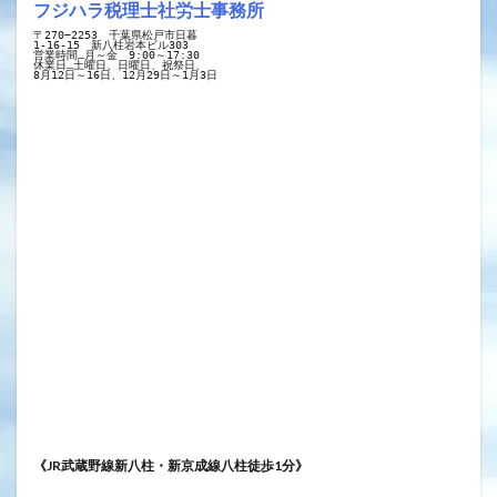
フジハラ税理士社労士事務所
〒270−2253　千葉県松戸市日暮
1-16-15　新八柱岩本ビル303
営業時間…月～金　9:00～17:30
休業日…土曜日、日曜日、祝祭日、
8月12日～16日、12月29日～1月3日
《JR武蔵野線新八柱・新京成線八柱徒歩1分》