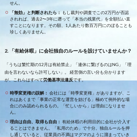
せん。
「無効」と判断されたら：
もし裁判や調査でこの2万円が否認
されれば、過去2〜3年に遡って「本当の残業代」を全額払い直
すことになります。その額、1人あたり数百万円にのぼることも
珍しくありません。
2. 「有給休暇」に会社独自のルールを設けていませんか？
「うちは繁忙期の12月は有給禁止」「連休に繋げるのはNG」「理
由を言わないなら許可しない」。 経営側の言い分も分かります
が、これらはすべて
労働基準法違反
です。
時季変更権の誤解：
会社には「時季変更権」がありますが、こ
れはあくまで「事業の正常な運営を妨げる」極めて例外的な場
合にのみ認められるもの。「忙しいから」は理由になりませ
ん。
理由は自由、取得も自由：
有給休暇の利用目的に会社が介入す
ることはできません。「私用のため」で十分。独自ルールを押
し通していると、従業員の不満はマグマのように溜まっていき