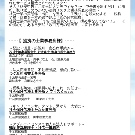
れたサービス構造と６つのリスク〜
その「格安申告」、本当に大丈夫ですか？ 〜「申告書を出すだけ」に潜
む、取り返しのつかない法的リスクと税務調査の現実〜
社労士業の実態④「出口」を整え、「手残り」を最大化する――税務・
労務・財務を一本の線で結ぶ「真の経営戦略」
社労士業の実態③ 「うちは従業員5人だし、揉め事なんてないよ」……そ
の慢心が、ある日突然「数百万円の請求書」に変わる理由
〖提携の士業事務所様〗
∵∵∵
∵∵∵
～登記・測量・許認可・官公庁手続き～
石川土地家屋調査士･行政書士･海事代理士事務所
東京足立区（西新井）
土地家屋調査士・海事代理士 石川温彦先生
行政書士 ​石川恵理先生
～法人商業登記、不動産登記。相続に強い～
つぐみ司法書士事務所
千葉県長生郡一宮町
司法書士 宮田祐志先生
～税務も熟知。従業員のあれこれ お任せ～
社会保険労務士事務所 オフィス Crocco
千葉県柏市
社会保険労務士 三田菜穂子先生
～キャリアコンサルタント。繋がり 大切に～
社会保険労務士たなか事務所
千葉県船橋市
社会保険労務士 田中絵里先生
～ダブルライセンスで個人も法人もサポート～
鶴岡康幸税理士・社労士事務所
千葉県船橋市