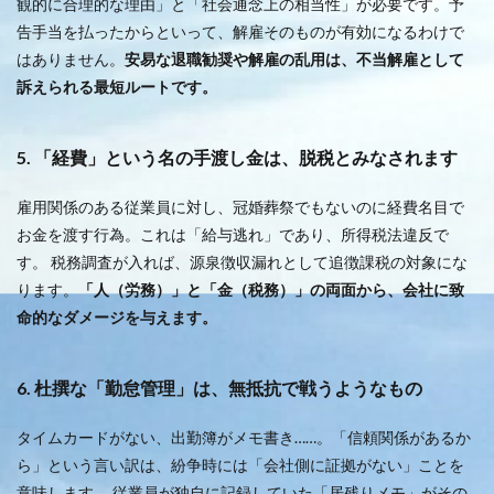
観的に合理的な理由」と「社会通念上の相当性」が必要です。予
告手当を払ったからといって、解雇そのものが有効になるわけで
はありません。
安易な退職勧奨や解雇の乱用は、不当解雇として
訴えられる最短ルートです。
5. 「経費」という名の手渡し金は、脱税とみなされます
雇用関係のある従業員に対し、冠婚葬祭でもないのに経費名目で
お金を渡す行為。これは「給与逃れ」であり、所得税法違反で
す。 税務調査が入れば、源泉徴収漏れとして追徴課税の対象にな
ります。
「人（労務）」と「金（税務）」の両面から、会社に致
命的なダメージを与えます。
6. 杜撰な「勤怠管理」は、無抵抗で戦うようなもの
タイムカードがない、出勤簿がメモ書き……。「信頼関係があるか
ら」という言い訳は、紛争時には「会社側に証拠がない」ことを
意味します。 従業員が独自に記録していた「居残りメモ」がその