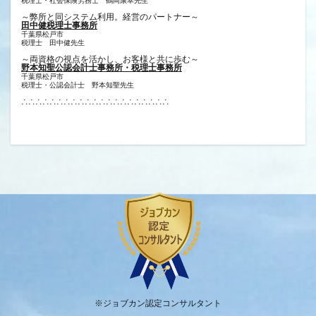
税理士・社会保険労務士 鶴岡康幸先生
～弊所と同システム利用。経営のパートナー～
田中健税理士事務所
千葉県松戸市
税理士 田中健先生
～両資格の視点を活かし、お客様と共に歩む～
野本知聖公認会計士事務所・税理士事務所
千葉県松戸市
税理士・公認会計士 野本知聖先生
∴∴∴∴∴∴∴∴∴∴∴∴∴∴∴∴∴∴∴∴∴
※ジョブカン認定コンサルタント