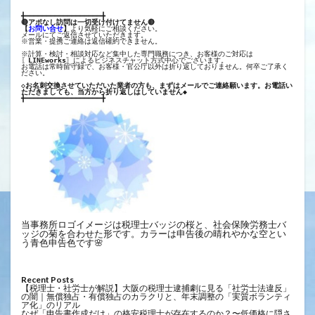
╋━━━━━━━━━━━━━━━━━━╋
🔴アポなし訪問は一切受け付けてません🔴
【
お問い合せ
】
より気軽にご相談ください。
メールにてご返信させていただきます。
※営業・提携ご連絡は返信確約できません。
※計算・検討・相談対応など集中した専門職務につき、お客様のご対応は
〖
LINEworks
〗によるビジネスチャット方式中心でございます。
お電話は常時留守録で、お客様・官公庁以外は折り返しておりません。何卒ご了承く
ださい。
◇お名刺交換させていただいた業者の方も、まずはメールでご連絡願います。お電話い
ただきましても、当方から折り返しはしていません◆
╋━━━━━━━━━━━━━━━━━━╋
当事務所ロゴイメージは税理士バッジの桜と、社会保険労務士バ
ッジの菊を合わせた形です。カラーは申告後の晴れやかな空とい
う青色申告色です🌸
Recent Posts
【税理士・社労士が解説】大阪の税理士逮捕劇に見る「社労士法違反」
の闇｜無償独占・有償独占のカラクリと、年末調整の「実質ボランティ
ア化」のリアル
なぜ「申告書作成だけ」の格安税理士が存在するのか？〜低価格に隠さ