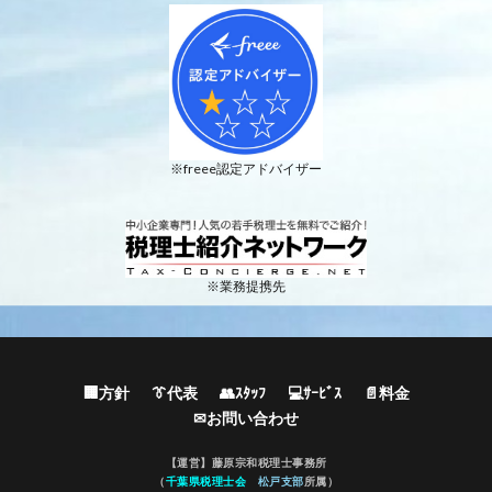
※freee認定アドバイザー
※業務提携先
🏢方針
👔代表
👥ｽﾀｯﾌ
💻ｻｰﾋﾞｽ
📄料金
✉お問い合わせ
【運営】藤原宗和税理士事務所
（
千葉県税理士会
松戸支部
所属）