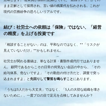
まま正解として採用され、言い値の残業代を払わされる。これが
現代の労務紛争の恐ろしいリアルです。
結び：社労士への依頼は「保険」ではない、「経営
の精度」を上げる投資です
「相談することがない」のは、平和なのではなく、**「リスクが
見えていないだけ」**かもしれません。
社労士が関わる価値は、単なる計算・書類作成代行ではありませ
ん。 顧問であるからこその日常の何気ない会話の中から、「その
給与体系、危ないですよ」「その勤怠の付け方だと、調査で突っ
込まれますよ」と
先回りして警笛を鳴らすこと
にあります。
「うちは5人だから大丈夫」ではなく、「5人の大切な組織を壊さ
ないために」、一度プロの目で足元を点検してみませんか？