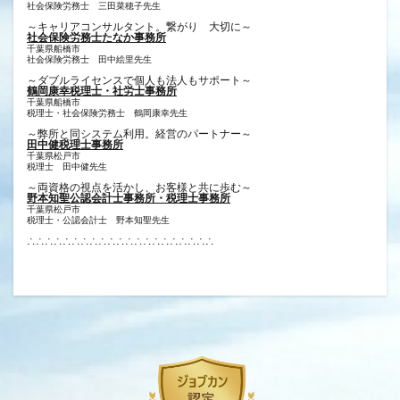
社会保険労務士 三田菜穂子先生
～キャリアコンサルタント。繋がり 大切に～
社会保険労務士たなか事務所
千葉県船橋市
社会保険労務士 田中絵里先生
～ダブルライセンスで個人も法人もサポート～
鶴岡康幸税理士・社労士事務所
千葉県船橋市
税理士・社会保険労務士 鶴岡康幸先生
～弊所と同システム利用。経営のパートナー～
田中健税理士事務所
千葉県松戸市
税理士 田中健先生
～両資格の視点を活かし、お客様と共に歩む～
野本知聖公認会計士事務所・税理士事務所
千葉県松戸市
税理士・公認会計士 野本知聖先生
∴∴∴∴∴∴∴∴∴∴∴∴∴∴∴∴∴∴∴∴∴