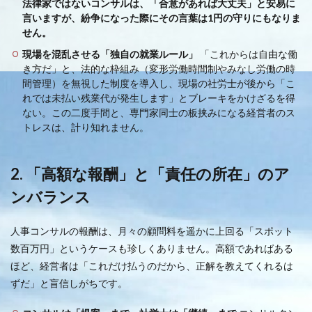
法律家ではないコンサルは、「合意があれば大丈夫」と安易に
言いますが、紛争になった際にその言葉は1円の守りにもなりま
せん。
現場を混乱させる「独自の就業ルール」
「これからは自由な働
き方だ」と、法的な枠組み（変形労働時間制やみなし労働の時
間管理）を無視した制度を導入し、現場の社労士が後から「こ
れでは未払い残業代が発生します」とブレーキをかけざるを得
ない。この二度手間と、専門家同士の板挟みになる経営者のス
トレスは、計り知れません。
2. 「高額な報酬」と「責任の所在」のア
ンバランス
人事コンサルの報酬は、月々の顧問料を遥かに上回る「スポット
数百万円」というケースも珍しくありません。高額であればある
ほど、経営者は「これだけ払うのだから、正解を教えてくれるは
ずだ」と盲信しがちです。