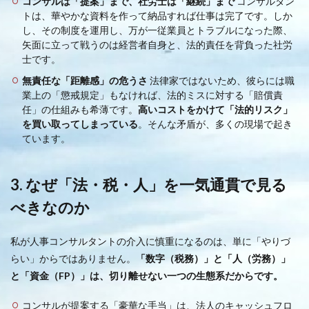
コンサルは「提案」まで、社労士は「継続」まで
コンサルタン
トは、華やかな資料を作って納品すれば仕事は完了です。しか
し、その制度を運用し、万が一従業員とトラブルになった際、
矢面に立って戦うのは経営者自身と、法的責任を背負った社労
士です。
無責任な「距離感」の危うさ
法律家ではないため、彼らには職
業上の「懲戒規定」もなければ、法的ミスに対する「賠償責
任」の仕組みも希薄です。
高いコストをかけて「法的リスク」
を買い取ってしまっている
。そんな矛盾が、多くの現場で起き
ています。
3. なぜ「法・税・人」を一気通貫で見る
べきなのか
私が人事コンサルタントの介入に慎重になるのは、単に「やりづ
らい」からではありません。
「数字（税務）」と「人（労務）」
と「資金（FP）」は、切り離せない一つの生態系だからです。
コンサルが提案する「豪華な手当」は、法人のキャッシュフロ