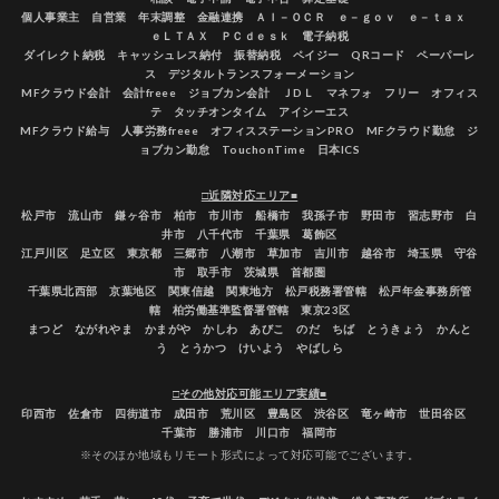
個人事業主 自営業 年末調整 金融連携 ＡＩ－ＯＣＲ ｅ－ｇｏｖ ｅ－ｔａｘ
ｅＬＴＡＸ ＰＣｄｅｓｋ 電子納税
ダイレクト納税 キャッシュレス納付 振替納税 ペイジー QRコード ペーパーレ
ス デジタルトランスフォーメーション
MFクラウド会計 会計freee ジョブカン会計 ＪDＬ マネフォ フリー オフィス
テ タッチオンタイム アイシーエス
MFクラウド給与 人事労務freee オフィスステーションPRO MFクラウド勤怠 ジ
ョブカン勤怠 TouchonTime 日本ICS
□近隣対応エリア■
松戸市 流山市 鎌ヶ谷市 柏市 市川市 船橋市 我孫子市 野田市 習志野市 白
井市 八千代市 千葉県 葛飾区
江戸川区 足立区 東京都 三郷市 八潮市 草加市 吉川市 越谷市 埼玉県 守谷
市 取手市 茨城県 首都圏
千葉県北西部 京葉地区 関東信越 関東地方 松戸税務署管轄 松戸年金事務所管
轄 柏労働基準監督署管轄 東京23区
まつど ながれやま かまがや かしわ あびこ のだ ちば とうきょう かんと
う とうかつ けいよう やばしら
□その他対応可能エリア実績■
印西市 佐倉市 四街道市 成田市 荒川区 豊島区 渋谷区 竜ヶ崎市 世田谷区
千葉市 勝浦市 川口市 福岡市
※そのほか地域もリモート形式によって対応可能でございます。