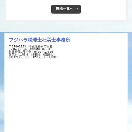
投稿一覧へ
フジハラ税理士社労士事務所
〒270−2253　千葉県松戸市日暮
1-16-15　新八柱岩本ビル303
営業時間…月～金　9:00～17:30
休業日…土曜日、日曜日、祝祭日、
8月12日～16日、12月29日～1月3日