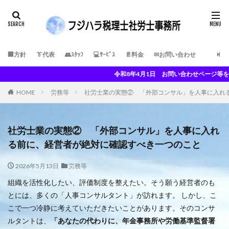
🏢方針
👔代表
👥ｽﾀｯﾌ
💻ｻｰﾋﾞｽ
📄料金
✉お問い合わせ
令和8年4月1日 お問い合わせページ等を更新しまし
HOME
労務等
社労士業の実態② 「外部コンサル」を人事に入れ
社労士業の実態② 「外部コンサル」を人事に入れ
る前に、経営者が絶対に確認すべき一つのこと
2026年5月13日
労務等
組織を活性化したい、評価制度を整えたい。そう願う経営者のも
とには、多くの「人事コンサルタント」が訪れます。 しかし、こ
こで一つ冷静に考えていただきたいことがあります。そのコンサ
ルタントは、
「あなたの代わりに、年金事務所や労働基準監督署