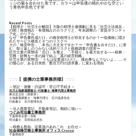
ッジの菊を合わせた形です。カラーは申告後の晴れやかな空とい
う青色申告色です🌸
Recent Posts
【税理士・社労士が解説】大阪の税理士逮捕劇に見る「社労士法違反」
の闇｜無償独占・有償独占のカラクリと、年末調整の「実質ボランティ
ア化」のリアル
なぜ「申告書作成だけ」の格安税理士が存在するのか？〜低価格に隠さ
れたサービス構造と６つのリスク〜
その「格安申告」、本当に大丈夫ですか？ 〜「申告書を出すだけ」に潜
む、取り返しのつかない法的リスクと税務調査の現実〜
社労士業の実態④「出口」を整え、「手残り」を最大化する――税務・
労務・財務を一本の線で結ぶ「真の経営戦略」
社労士業の実態③ 「うちは従業員5人だし、揉め事なんてないよ」……そ
の慢心が、ある日突然「数百万円の請求書」に変わる理由
〖提携の士業事務所様〗
∵∵∵
∵∵∵
～登記・測量・許認可・官公庁手続き～
石川土地家屋調査士･行政書士･海事代理士事務所
東京足立区（西新井）
土地家屋調査士・海事代理士 石川温彦先生
行政書士 ​石川恵理先生
～法人商業登記、不動産登記。相続に強い～
つぐみ司法書士事務所
千葉県長生郡一宮町
司法書士 宮田祐志先生
～税務も熟知。従業員のあれこれ お任せ～
社会保険労務士事務所 オフィス Crocco
千葉県柏市