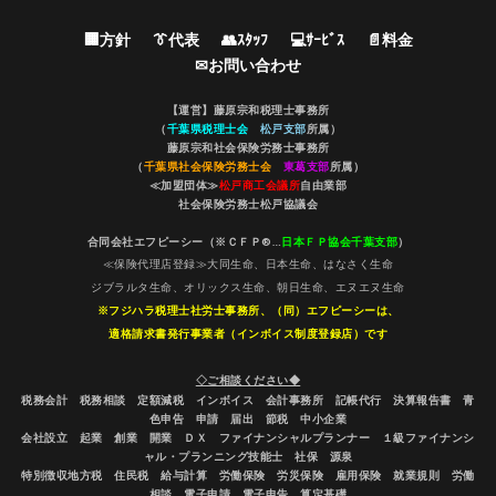
🏢方針
👔代表
👥ｽﾀｯﾌ
💻ｻｰﾋﾞｽ
📄料金
✉お問い合わせ
【運営】藤原宗和税理士事務所
（
千葉県税理士会
松戸支部
所属）
藤原宗和社会保険労務士事務所
（
千葉県社会保険労務士会
東葛支部
所属）
≪加盟団体≫
松戸商工会議所
自由業部
社会保険労務士松戸協議会
合同会社エフピーシー（※ＣＦＰ®…
日本ＦＰ協会千葉支部
）
≪保険代理店登録≫大同生命、日本生命、はなさく生命
ジブラルタ生命、オリックス生命、朝日生命、エヌエヌ生命
※フジハラ税理士社労士事務所、（同）エフピーシーは、
適格請求書発行事業者（インボイス制度登録店）です
◇ご相談ください◆
税務会計 税務相談 定額減税 インボイス 会計事務所 記帳代行 決算報告書 青
色申告 申請 届出 節税 中小企業
会社設立 起業 創業 開業 ＤＸ ファイナンシャルプランナー １級ファイナンシ
ャル・プランニング技能士 社保 源泉
特別徴収地方税 住民税 給与計算 労働保険 労災保険 雇用保険 就業規則 労働
相談 電子申請 電子申告 算定基礎