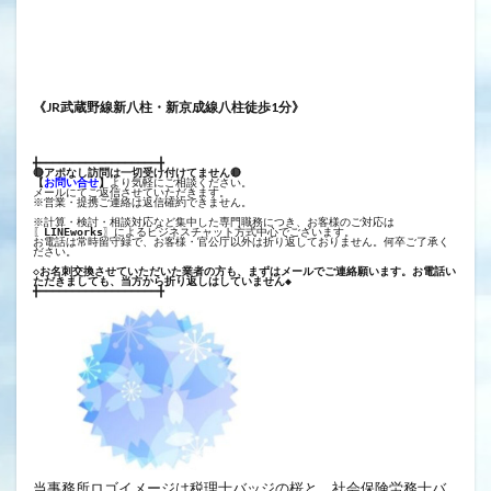
《JR武蔵野線新八柱・新京成線八柱徒歩1分》
╋━━━━━━━━━━━━━━━━━━╋
🔴アポなし訪問は一切受け付けてません🔴
【
お問い合せ
】
より気軽にご相談ください。
メールにてご返信させていただきます。
※営業・提携ご連絡は返信確約できません。
※計算・検討・相談対応など集中した専門職務につき、お客様のご対応は
〖
LINEworks
〗によるビジネスチャット方式中心でございます。
お電話は常時留守録で、お客様・官公庁以外は折り返しておりません。何卒ご了承く
ださい。
◇お名刺交換させていただいた業者の方も、まずはメールでご連絡願います。お電話い
ただきましても、当方から折り返しはしていません◆
╋━━━━━━━━━━━━━━━━━━╋
当事務所ロゴイメージは税理士バッジの桜と、社会保険労務士バ