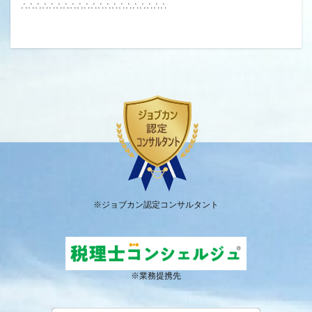
∴∴∴∴∴∴∴∴∴∴∴∴∴∴∴∴∴∴∴∴∴
※ジョブカン認定コンサルタント
※業務提携先