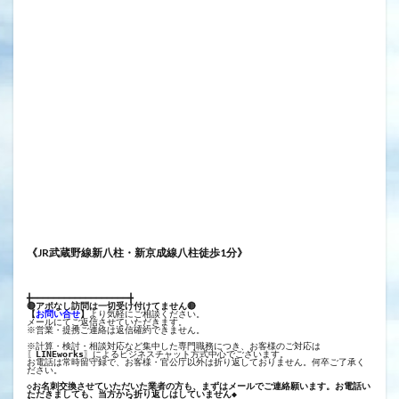
《JR武蔵野線新八柱・新京成線八柱徒歩1分》
╋━━━━━━━━━━━━━━━━━━╋
🔴アポなし訪問は一切受け付けてません🔴
【
お問い合せ
】
より気軽にご相談ください。
メールにてご返信させていただきます。
※営業・提携ご連絡は返信確約できません。
※計算・検討・相談対応など集中した専門職務につき、お客様のご対応は
〖
LINEworks
〗によるビジネスチャット方式中心でございます。
お電話は常時留守録で、お客様・官公庁以外は折り返しておりません。何卒ご了承く
ださい。
◇お名刺交換させていただいた業者の方も、まずはメールでご連絡願います。お電話い
ただきましても、当方から折り返しはしていません◆