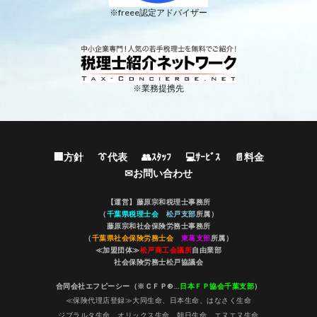
※freee認定アドバイザー
※業務提携先
🏢方針
👔代表
👥ｽﾀｯﾌ
💻ｻｰﾋﾞｽ
📄料金
✉お問い合わせ
【運営】藤原宗和税理士事務所
（
千葉県税理士会
松戸支部
所属）
藤原宗和社会保険労務士事務所
（
千葉県社会保険労務士会
東葛支部
所属）
≪加盟団体≫
松戸商工会議所
自由業部
社会保険労務士松戸協議会
合同会社エフピーシー（※ＣＦＰ®…
日本ＦＰ協会千葉支部
）
≪保険代理店登録≫大同生命、日本生命、はなさく生命
ジブラルタ生命、オリックス生命、朝日生命、エヌエヌ生命