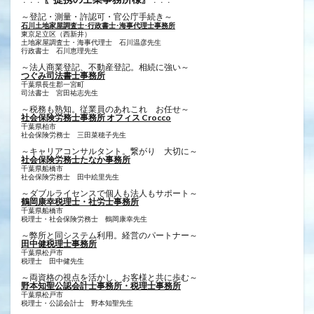
～登記・測量・許認可・官公庁手続き～
石川土地家屋調査士･行政書士･海事代理士事務所
東京足立区（西新井）
土地家屋調査士・海事代理士 石川温彦先生
行政書士 ​石川恵理先生
～法人商業登記、不動産登記。相続に強い～
つぐみ司法書士事務所
千葉県長生郡一宮町
司法書士 宮田祐志先生
～税務も熟知。従業員のあれこれ お任せ～
社会保険労務士事務所 オフィス Crocco
千葉県柏市
社会保険労務士 三田菜穂子先生
～キャリアコンサルタント。繋がり 大切に～
社会保険労務士たなか事務所
千葉県船橋市
社会保険労務士 田中絵里先生
～ダブルライセンスで個人も法人もサポート～
鶴岡康幸税理士・社労士事務所
千葉県船橋市
税理士・社会保険労務士 鶴岡康幸先生
～弊所と同システム利用。経営のパートナー～
田中健税理士事務所
千葉県松戸市
税理士 田中健先生
～両資格の視点を活かし、お客様と共に歩む～
野本知聖公認会計士事務所・税理士事務所
千葉県松戸市
税理士・公認会計士 野本知聖先生