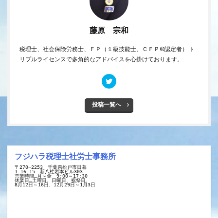
藤原 宗和
税理士、社会保険労務士、ＦＰ（１級技能士、ＣＦＰ®認定者） ト
リプルライセンスで多角的なアドバイスを心掛けております。
投稿一覧へ
フジハラ税理士社労士事務所
〒270−2253　千葉県松戸市日暮
1-16-15　新八柱岩本ビル303
営業時間…月～金　9:00～17:30
休業日…土曜日、日曜日、祝祭日、
8月12日～16日、12月29日～1月3日