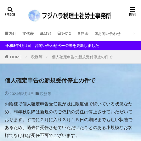
🏢方針
👔代表
👥ｽﾀｯﾌ
💻ｻｰﾋﾞｽ
📄料金
✉お問い合わせ
月1日 お問い合わせページ等を更新しました
HOME
税務等
個人確定申告の新規受付停止の件で
個人確定申告の新規受付停止の件で
2024年2月4日
税務等
お陰様で個人確定申告受任数が既に限度値で続いている状況なた
め、昨年秋以降は新規ののご依頼の受任は停止させていただいて
おります。すでに２月に入り３月１５日の期限までも短い状態で
あるため、過去に受任させていただいたことのある小規模なお客
様でなければ受任不可でございます。