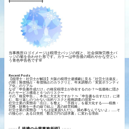
╋━━━━━━━━━━━━━━━━━━╋
当事務所ロゴイメージは税理士バッジの桜と、社会保険労務士バ
ッジの菊を合わせた形です。カラーは申告後の晴れやかな空とい
う青色申告色です🌸
Recent Posts
【税理士・社労士が解説】大阪の税理士逮捕劇に見る「社労士法違反」
の闇｜無償独占・有償独占のカラクリと、年末調整の「実質ボランティ
ア化」のリアル
なぜ「申告書作成だけ」の格安税理士が存在するのか？〜低価格に隠さ
れたサービス構造と６つのリスク〜
その「格安申告」、本当に大丈夫ですか？ 〜「申告書を出すだけ」に潜
む、取り返しのつかない法的リスクと税務調査の現実〜
社労士業の実態④「出口」を整え、「手残り」を最大化する――税務・
労務・財務を一本の線で結ぶ「真の経営戦略」
社労士業の実態③ 「うちは従業員5人だし、揉め事なんてないよ」……そ
の慢心が、ある日突然「数百万円の請求書」に変わる理由
〖提携の士業事務所様〗
∵∵∵
∵∵∵