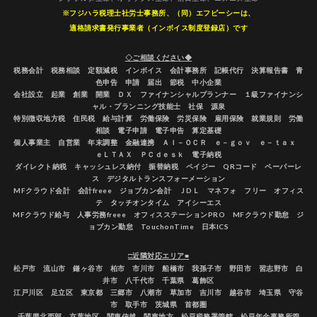
※フジハラ税理士社労士事務所、（同）エフピーシーは、
適格請求書発行事業者（インボイス制度登録店）です
◇ご相談ください◆
税務会計 税務相談 定額減税 インボイス 会計事務所 記帳代行 決算報告書 青
色申告 申請 届出 節税 中小企業
会社設立 起業 創業 開業 ＤＸ ファイナンシャルプランナー １級ファイナンシ
ャル・プランニング技能士 社保 源泉
特別徴収地方税 住民税 給与計算 労働保険 労災保険 雇用保険 就業規則 労働
相談 電子申請 電子申告 算定基礎
個人事業主 自営業 年末調整 金融連携 ＡＩ－ＯＣＲ ｅ－ｇｏｖ ｅ－ｔａｘ
ｅＬＴＡＸ ＰＣｄｅｓｋ 電子納税
ダイレクト納税 キャッシュレス納付 振替納税 ペイジー QRコード ペーパーレ
ス デジタルトランスフォーメーション
MFクラウド会計 会計freee ジョブカン会計 ＪDＬ マネフォ フリー オフィス
テ タッチオンタイム アイシーエス
MFクラウド給与 人事労務freee オフィスステーションPRO MFクラウド勤怠 ジ
ョブカン勤怠 TouchonTime 日本ICS
□近隣対応エリア■
松戸市 流山市 鎌ヶ谷市 柏市 市川市 船橋市 我孫子市 野田市 習志野市 白
井市 八千代市 千葉県 葛飾区
江戸川区 足立区 東京都 三郷市 八潮市 草加市 吉川市 越谷市 埼玉県 守谷
市 取手市 茨城県 首都圏
千葉県北西部 京葉地区 関東信越 関東地方 松戸税務署管轄 松戸年金事務所管