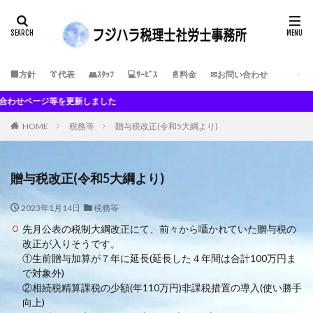
🏢方針
👔代表
👥ｽﾀｯﾌ
💻ｻｰﾋﾞｽ
📄料金
✉お問い合わせ
ージ等を更新しました
HOME
税務等
贈与税改正(令和5大綱より)
贈与税改正(令和5大綱より)
2023年1月14日
税務等
先月公表の税制大綱改正にて、前々から囁かれていた贈与税の
改正が入りそうです。
①生前贈与加算が７年に延長(延長した４年間は合計100万円ま
で対象外)
②相続税精算課税の少額(年110万円)非課税措置の導入(使い勝手
向上)