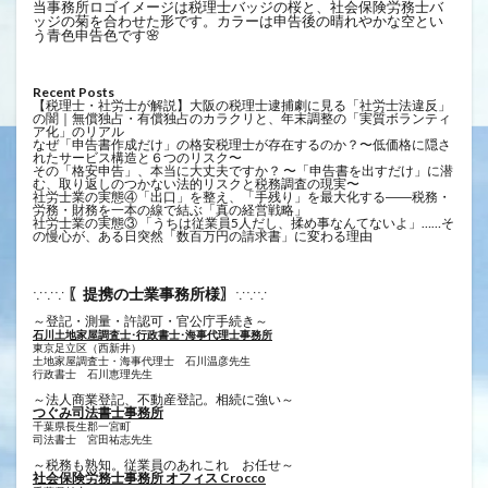
当事務所ロゴイメージは税理士バッジの桜と、社会保険労務士バ
ッジの菊を合わせた形です。カラーは申告後の晴れやかな空とい
う青色申告色です🌸
Recent Posts
【税理士・社労士が解説】大阪の税理士逮捕劇に見る「社労士法違反」
の闇｜無償独占・有償独占のカラクリと、年末調整の「実質ボランティ
ア化」のリアル
なぜ「申告書作成だけ」の格安税理士が存在するのか？〜低価格に隠さ
れたサービス構造と６つのリスク〜
その「格安申告」、本当に大丈夫ですか？ 〜「申告書を出すだけ」に潜
む、取り返しのつかない法的リスクと税務調査の現実〜
社労士業の実態④「出口」を整え、「手残り」を最大化する――税務・
労務・財務を一本の線で結ぶ「真の経営戦略」
社労士業の実態③ 「うちは従業員5人だし、揉め事なんてないよ」……そ
の慢心が、ある日突然「数百万円の請求書」に変わる理由
〖提携の士業事務所様〗
∵∵∵
∵∵∵
～登記・測量・許認可・官公庁手続き～
石川土地家屋調査士･行政書士･海事代理士事務所
東京足立区（西新井）
土地家屋調査士・海事代理士 石川温彦先生
行政書士 ​石川恵理先生
～法人商業登記、不動産登記。相続に強い～
つぐみ司法書士事務所
千葉県長生郡一宮町
司法書士 宮田祐志先生
～税務も熟知。従業員のあれこれ お任せ～
社会保険労務士事務所 オフィス Crocco