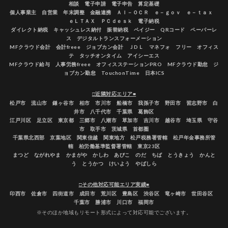
相談 電子申請 電子申告 算定基礎
個人事業主 自営業 年末調整 金融連携 ＡＩ－ＯＣＲ ｅ－ｇｏｖ ｅ－ｔａｘ
ｅＬＴＡＸ ＰＣｄｅｓｋ 電子納税
ダイレクト納税 キャッシュレス納付 振替納税 ペイジー QRコード ペーパーレ
ス デジタルトランスフォーメーション
MFクラウド会計 会計freee ジョブカン会計 ＪDＬ マネフォ フリー オフィス
テ タッチオンタイム アイシーエス
MFクラウド給与 人事労務freee オフィスステーションPRO MFクラウド勤怠 ジ
ョブカン勤怠 TouchonTime 日本ICS
□近隣対応エリア■
松戸市 流山市 鎌ヶ谷市 柏市 市川市 船橋市 我孫子市 野田市 習志野市 白
井市 八千代市 千葉県 葛飾区
江戸川区 足立区 東京都 三郷市 八潮市 草加市 吉川市 越谷市 埼玉県 守谷
市 取手市 茨城県 首都圏
千葉県北西部 京葉地区 関東信越 関東地方 松戸税務署管轄 松戸年金事務所管
轄 柏労働基準監督署管轄 東京23区
まつど ながれやま かまがや かしわ あびこ のだ ちば とうきょう かんと
う とうかつ けいよう やばしら
□その他対応可能エリア実績■
印西市 佐倉市 四街道市 成田市 荒川区 豊島区 渋谷区 竜ヶ崎市 世田谷区
千葉市 勝浦市 川口市 福岡市
※そのほか地域もリモート形式によって対応可能でございます。