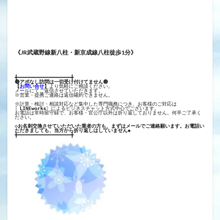
《JR武蔵野線新八柱・新京成線八柱徒歩1分》
╋━━━━━━━━━━━━━━━━━━╋
🔴アポなし訪問は一切受け付けてません🔴
【
お問い合せ
】
より気軽にご相談ください。
メールにてご返信させていただきます。
※営業・提携ご連絡は返信確約できません。
※計算・検討・相談対応など集中した専門職務につき、お客様のご対応は
〖
LINEworks
〗によるビジネスチャット方式中心でございます。
お電話は常時留守録で、お客様・官公庁以外は折り返しておりません。何卒ご了承く
ださい。
◇お名刺交換させていただいた業者の方も、まずはメールでご連絡願います。お電話い
ただきましても、当方から折り返しはしていません◆
╋━━━━━━━━━━━━━━━━━━╋