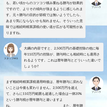
も、若い頃からのコツコツ積み重ねる贈与が効果的
フジハラ
ですので、よりその傾向が強まるように感じられま
す。元々贈与の目的が節税では無いようでしたら、
あまり気にならないかも知れません。そういった意
味では相続時精算課税の使い道が広がる可能性があ
りますね。
大綱の内容ですと、2,500万円の基礎控除の他に毎
年110万円の控除が、贈与時にも相続時にも適用さ
スタッフM.S
れるようです。これは暦年贈与とどういった違いで
しょうか?
まず相続時精算課税適用時後は、暦年贈与に戻れな
いことは今後も変わりません。2,500万円を超え
フジハラ
て、さらに110万円範囲も超過した場合は一律20%
という贈与税が暦年贈与と違いますよ
ね。 また、暦年贈