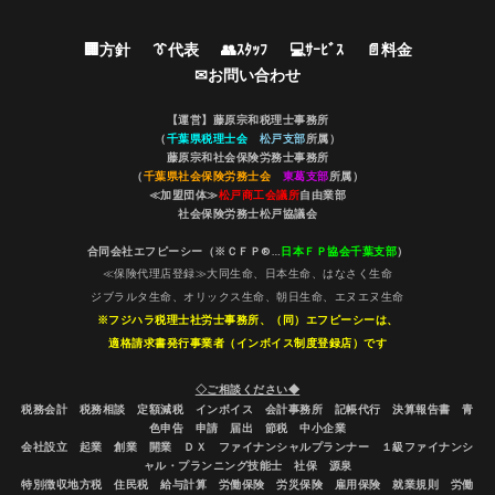
🏢方針
👔代表
👥ｽﾀｯﾌ
💻ｻｰﾋﾞｽ
📄料金
✉お問い合わせ
【運営】藤原宗和税理士事務所
（
千葉県税理士会
松戸支部
所属）
藤原宗和社会保険労務士事務所
（
千葉県社会保険労務士会
東葛支部
所属）
≪加盟団体≫
松戸商工会議所
自由業部
社会保険労務士松戸協議会
合同会社エフピーシー（※ＣＦＰ®…
日本ＦＰ協会千葉支部
）
≪保険代理店登録≫大同生命、日本生命、はなさく生命
ジブラルタ生命、オリックス生命、朝日生命、エヌエヌ生命
※フジハラ税理士社労士事務所、（同）エフピーシーは、
適格請求書発行事業者（インボイス制度登録店）です
◇ご相談ください◆
税務会計 税務相談 定額減税 インボイス 会計事務所 記帳代行 決算報告書 青
色申告 申請 届出 節税 中小企業
会社設立 起業 創業 開業 ＤＸ ファイナンシャルプランナー １級ファイナンシ
ャル・プランニング技能士 社保 源泉
特別徴収地方税 住民税 給与計算 労働保険 労災保険 雇用保険 就業規則 労働