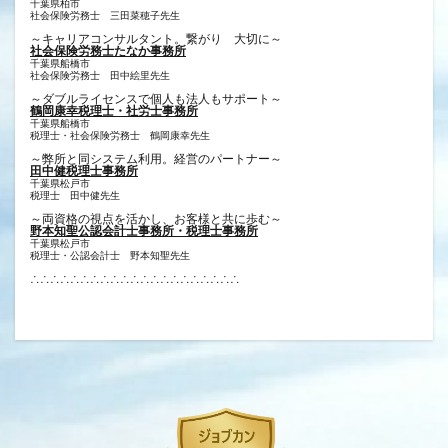
千葉県柏市
社会保険労務士 三田菜穂子先生
～キャリアコンサルタント。繋がり 大切に～
社会保険労務士たなか事務所
千葉県船橋市
社会保険労務士 田中絵里先生
～ダブルライセンスで個人も法人もサポート～
鶴岡康幸税理士・社労士事務所
千葉県船橋市
税理士・社会保険労務士 鶴岡康幸先生
～弊所と同システム利用。経営のパートナー～
田中健税理士事務所
千葉県松戸市
税理士 田中健先生
～両資格の視点を活かし、お客様と共に歩む～
野本知聖公認会計士事務所・税理士事務所
千葉県松戸市
税理士・公認会計士 野本知聖先生
∴∴∴∴∴∴∴∴∴∴∴∴∴∴∴∴∴∴∴∴∴