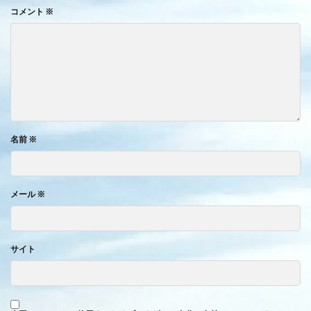
コメント
※
名前
※
メール
※
サイト