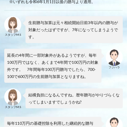
※いずれも令和6年1月1日以後の贈与より適用。
生前贈与加算は元々相続開始日前3年以内の贈与が
対象だったはずですが、7年になってしまうようで
スタッフM.S
す。
延長の4年間に一部対象外があるようですが、毎年
100万円ではなく、あくまで4年間で100万円の対象
フジハラ
外です。 7年間毎年100万円贈与でしたら、700-
100で600万円の生前贈与加算となりますね。
結構負担になるんですね。暦年贈与がやりづらくな
ってしまいますでしょうかね?
スタッフM.S
毎年110万円の基礎控除を利用した継続的な贈与