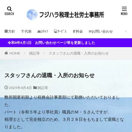
🏢方針
👔代表
👥ｽﾀｯﾌ
💻ｻｰﾋﾞｽ
📄料金
✉お問い合わせ
4月1日 お問い合わせページ等を更新しました
HOME
雑記等
スタッフさんの退職・入所のお知らせ
スタッフさんの退職・入所のお知らせ
2025年4月4日
雑記等
弊所開業初期より税務会計事業部にて勤務いただいておりまし
た、
パート（令和５年より準社員）職員のＭ・Ｓさんですが、
税理士として完全独立のため、３月２８日をもちまして退職とな
りました。