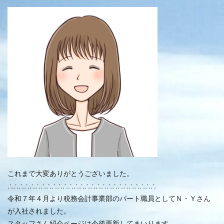
これまで大変ありがとうございました。
∴∴∴∴∴∴∴∴∴∴∴∴∴∴∴∴∴∴∴∴∴∴∴∴∴∴∴
令和７年４月より税務会計事業部のパート職員としてＮ・Ｙさん
が入社されました。
スタッフさん紹介ページは今後更新してまいります。