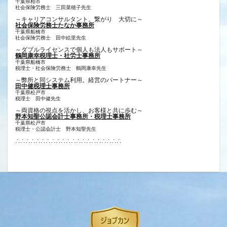
千葉県柏市
社会保険労務士 三田菜穂子先生
～キャリアコンサルタント。繋がり 大切に～
社会保険労務士たなか事務所
千葉県船橋市
社会保険労務士 田中絵里先生
～ダブルライセンスで個人も法人もサポート～
鶴岡康幸税理士・社労士事務所
千葉県船橋市
税理士・社会保険労務士 鶴岡康幸先生
～弊所と同システム利用。経営のパートナー～
田中健税理士事務所
千葉県松戸市
税理士 田中健先生
～両資格の視点を活かし、お客様と共に歩む～
野本知聖公認会計士事務所・税理士事務所
千葉県松戸市
税理士・公認会計士 野本知聖先生
∴∴∴∴∴∴∴∴∴∴∴∴∴∴∴∴∴∴∴∴∴