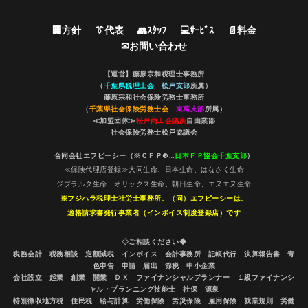
🏢方針
👔代表
👥ｽﾀｯﾌ
💻ｻｰﾋﾞｽ
📄料金
✉お問い合わせ
【運営】藤原宗和税理士事務所
（
千葉県税理士会
松戸支部
所属）
藤原宗和社会保険労務士事務所
（
千葉県社会保険労務士会
東葛支部
所属）
≪加盟団体≫
松戸商工会議所
自由業部
社会保険労務士松戸協議会
合同会社エフピーシー（※ＣＦＰ®…
日本ＦＰ協会千葉支部
）
≪保険代理店登録≫大同生命、日本生命、はなさく生命
ジブラルタ生命、オリックス生命、朝日生命、エヌエヌ生命
※フジハラ税理士社労士事務所、（同）エフピーシーは、
適格請求書発行事業者（インボイス制度登録店）です
◇ご相談ください◆
税務会計 税務相談 定額減税 インボイス 会計事務所 記帳代行 決算報告書 青
色申告 申請 届出 節税 中小企業
会社設立 起業 創業 開業 ＤＸ ファイナンシャルプランナー １級ファイナンシ
ャル・プランニング技能士 社保 源泉
特別徴収地方税 住民税 給与計算 労働保険 労災保険 雇用保険 就業規則 労働