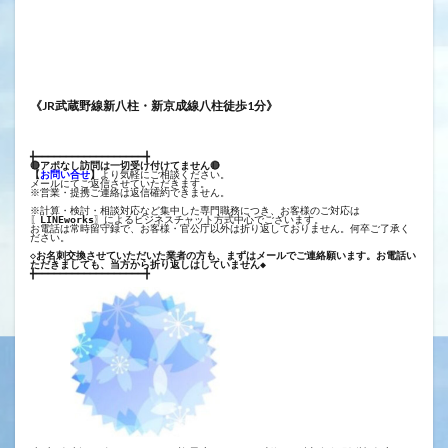
《JR武蔵野線新八柱・新京成線八柱徒歩1分》
╋━━━━━━━━━━━━━━━━━━╋
🔴アポなし訪問は一切受け付けてません🔴
【
お問い合せ
】
より気軽にご相談ください。
メールにてご返信させていただきます。
※営業・提携ご連絡は返信確約できません。
※計算・検討・相談対応など集中した専門職務につき、お客様のご対応は
〖
LINEworks
〗によるビジネスチャット方式中心でございます。
お電話は常時留守録で、お客様・官公庁以外は折り返しておりません。何卒ご了承く
ださい。
◇お名刺交換させていただいた業者の方も、まずはメールでご連絡願います。お電話い
ただきましても、当方から折り返しはしていません◆
╋━━━━━━━━━━━━━━━━━━╋