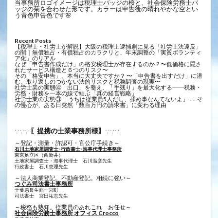
当事務所ロゴイメージは税理士バッジの桜と、社会保険労務士バ
ッジの菊を合わせた形です。カラーは申告後の晴れやかな空とい
う青色申告色です🌸
Recent Posts
【税理士・社労士が解説】大阪の税理士逮捕劇に見る「社労士法違反」
の闇｜無償独占・有償独占のカラクリと、年末調整の「実質ボランティ
ア化」のリアル
なぜ「申告書作成だけ」の格安税理士が存在するのか？〜低価格に隠さ
れたサービス構造と６つのリスク〜
その「格安申告」、本当に大丈夫ですか？ 〜「申告書を出すだけ」に潜
む、取り返しのつかない法的リスクと税務調査の現実〜
社労士業の実態④「出口」を整え、「手残り」を最大化する――税務・
労務・財務を一本の線で結ぶ「真の経営戦略」
社労士業の実態③ 「うちは従業員5人だし、揉め事なんてないよ」……そ
の慢心が、ある日突然「数百万円の請求書」に変わる理由
〖提携の士業事務所様〗
∵∵∵
∵∵∵
～登記・測量・許認可・官公庁手続き～
石川土地家屋調査士･行政書士･海事代理士事務所
東京足立区（西新井）
土地家屋調査士・海事代理士 石川温彦先生
行政書士 ​石川恵理先生
～法人商業登記、不動産登記。相続に強い～
つぐみ司法書士事務所
千葉県長生郡一宮町
司法書士 宮田祐志先生
～税務も熟知。従業員のあれこれ お任せ～
社会保険労務士事務所 オフィス Crocco