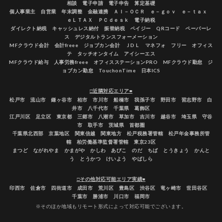
相談 電子申請 電子申告 算定基礎
個人事業主 自営業 年末調整 金融連携 ＡＩ－ＯＣＲ ｅ－ｇｏｖ ｅ－ｔａｘ
ｅＬＴＡＸ ＰＣｄｅｓｋ 電子納税
ダイレクト納税 キャッシュレス納付 振替納税 ペイジー QRコード ペーパーレ
ス デジタルトランスフォーメーション
MFクラウド会計 会計freee ジョブカン会計 ＪDＬ マネフォ フリー オフィス
テ タッチオンタイム アイシーエス
MFクラウド給与 人事労務freee オフィスステーションPRO MFクラウド勤怠 ジ
ョブカン勤怠 TouchonTime 日本ICS
□近隣対応エリア■
松戸市 流山市 鎌ヶ谷市 柏市 市川市 船橋市 我孫子市 野田市 習志野市 白
井市 八千代市 千葉県 葛飾区
江戸川区 足立区 東京都 三郷市 八潮市 草加市 吉川市 越谷市 埼玉県 守谷
市 取手市 茨城県 首都圏
千葉県北西部 京葉地区 関東信越 関東地方 松戸税務署管轄 松戸年金事務所管
轄 柏労働基準監督署管轄 東京23区
まつど ながれやま かまがや かしわ あびこ のだ ちば とうきょう かんと
う とうかつ けいよう やばしら
□その他対応可能エリア実績■
印西市 佐倉市 四街道市 成田市 荒川区 豊島区 渋谷区 竜ヶ崎市 世田谷区
千葉市 勝浦市 川口市 福岡市
※そのほか地域もリモート形式によって対応可能でございます。