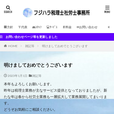
検索
🏢方針
👔代表
👥ｽﾀｯﾌ
💻ｻｰﾋﾞｽ
📄料金
✉お問い合わせ
い合わせページ等を更新しました
HOME
雑記等
明けましておめでとうございます
明けましておめでとうございます
2023年1月1日
雑記等
本年もよろしくお願いします。
昨年は税理士業務が主なサービス提供となっておりましたが、新
たな年は春から社労士業務も一層拡大して業務展開してまいりま
す。
どうぞお気軽にご相談ください。