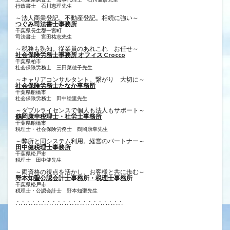
行政書士 ​石川恵理先生
～法人商業登記、不動産登記。相続に強い～
つぐみ司法書士事務所
千葉県長生郡一宮町
司法書士 宮田祐志先生
～税務も熟知。従業員のあれこれ お任せ～
社会保険労務士事務所 オフィス Crocco
千葉県柏市
社会保険労務士 三田菜穂子先生
～キャリアコンサルタント。繋がり 大切に～
社会保険労務士たなか事務所
千葉県船橋市
社会保険労務士 田中絵里先生
～ダブルライセンスで個人も法人もサポート～
鶴岡康幸税理士・社労士事務所
千葉県船橋市
税理士・社会保険労務士 鶴岡康幸先生
～弊所と同システム利用。経営のパートナー～
田中健税理士事務所
千葉県松戸市
税理士 田中健先生
～両資格の視点を活かし、お客様と共に歩む～
野本知聖公認会計士事務所・税理士事務所
千葉県松戸市
税理士・公認会計士 野本知聖先生
∴∴∴∴∴∴∴∴∴∴∴∴∴∴∴∴∴∴∴∴∴