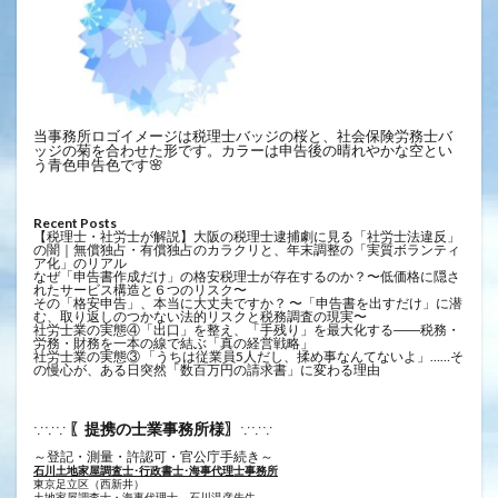
当事務所ロゴイメージは税理士バッジの桜と、社会保険労務士バ
ッジの菊を合わせた形です。カラーは申告後の晴れやかな空とい
う青色申告色です🌸
Recent Posts
【税理士・社労士が解説】大阪の税理士逮捕劇に見る「社労士法違反」
の闇｜無償独占・有償独占のカラクリと、年末調整の「実質ボランティ
ア化」のリアル
なぜ「申告書作成だけ」の格安税理士が存在するのか？〜低価格に隠さ
れたサービス構造と６つのリスク〜
その「格安申告」、本当に大丈夫ですか？ 〜「申告書を出すだけ」に潜
む、取り返しのつかない法的リスクと税務調査の現実〜
社労士業の実態④「出口」を整え、「手残り」を最大化する――税務・
労務・財務を一本の線で結ぶ「真の経営戦略」
社労士業の実態③ 「うちは従業員5人だし、揉め事なんてないよ」……そ
の慢心が、ある日突然「数百万円の請求書」に変わる理由
〖提携の士業事務所様〗
∵∵∵
∵∵∵
～登記・測量・許認可・官公庁手続き～
石川土地家屋調査士･行政書士･海事代理士事務所
東京足立区（西新井）
土地家屋調査士・海事代理士 石川温彦先生