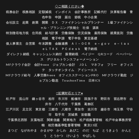
◇ご相談ください◆
税務会計 税務相談 定額減税 インボイス 会計事務所 記帳代行 決算報告書 青
色申告 申請 届出 節税 中小企業
会社設立 起業 創業 開業 ＤＸ ファイナンシャルプランナー １級ファイナンシ
ャル・プランニング技能士 社保 源泉
特別徴収地方税 住民税 給与計算 労働保険 労災保険 雇用保険 就業規則 労働
相談 電子申請 電子申告 算定基礎
個人事業主 自営業 年末調整 金融連携 ＡＩ－ＯＣＲ ｅ－ｇｏｖ ｅ－ｔａｘ
ｅＬＴＡＸ ＰＣｄｅｓｋ 電子納税
ダイレクト納税 キャッシュレス納付 振替納税 ペイジー QRコード ペーパーレ
ス デジタルトランスフォーメーション
MFクラウド会計 会計freee ジョブカン会計 ＪDＬ マネフォ フリー オフィス
テ タッチオンタイム アイシーエス
MFクラウド給与 人事労務freee オフィスステーションPRO MFクラウド勤怠 ジ
ョブカン勤怠 TouchonTime 日本ICS
□近隣対応エリア■
松戸市 流山市 鎌ヶ谷市 柏市 市川市 船橋市 我孫子市 野田市 習志野市 白
井市 八千代市 千葉県 葛飾区
江戸川区 足立区 東京都 三郷市 八潮市 草加市 吉川市 越谷市 埼玉県 守谷
市 取手市 茨城県 首都圏
千葉県北西部 京葉地区 関東信越 関東地方 松戸税務署管轄 松戸年金事務所管
轄 柏労働基準監督署管轄 東京23区
まつど ながれやま かまがや かしわ あびこ のだ ちば とうきょう かんと
う とうかつ けいよう やばしら