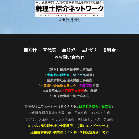
※業務提携先
🏢方針
👔代表
👥ｽﾀｯﾌ
💻ｻｰﾋﾞｽ
📄料金
✉お問い合わせ
【運営】藤原宗和税理士事務所
（
千葉県税理士会
松戸支部
所属）
藤原宗和社会保険労務士事務所
（
千葉県社会保険労務士会
東葛支部
所属）
≪加盟団体≫
松戸商工会議所
自由業部
社会保険労務士松戸協議会
合同会社エフピーシー（※ＣＦＰ®…
日本ＦＰ協会千葉支部
）
≪保険代理店登録≫大同生命、日本生命、はなさく生命
ジブラルタ生命、オリックス生命、朝日生命、エヌエヌ生命
※フジハラ税理士社労士事務所、（同）エフピーシーは、
適格請求書発行事業者（インボイス制度登録店）です