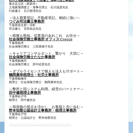
石川土地家屋調査士･行政書士･海事代理士事務所
東京足立区（西新井）
土地家屋調査士・海事代理士 石川温彦先生
行政書士 ​石川恵理先生
～法人商業登記、不動産登記。相続に強い～
つぐみ司法書士事務所
千葉県長生郡一宮町
司法書士 宮田祐志先生
～税務も熟知。従業員のあれこれ お任せ～
社会保険労務士事務所 オフィス Crocco
千葉県柏市
社会保険労務士 三田菜穂子先生
～キャリアコンサルタント。繋がり 大切に～
社会保険労務士たなか事務所
千葉県船橋市
社会保険労務士 田中絵里先生
～ダブルライセンスで個人も法人もサポート～
鶴岡康幸税理士・社労士事務所
千葉県船橋市
税理士・社会保険労務士 鶴岡康幸先生
～弊所と同システム利用。経営のパートナー～
田中健税理士事務所
千葉県松戸市
税理士 田中健先生
～両資格の視点を活かし、お客様と共に歩む～
野本知聖公認会計士事務所・税理士事務所
千葉県松戸市
税理士・公認会計士 野本知聖先生
∴∴∴∴∴∴∴∴∴∴∴∴∴∴∴∴∴∴∴∴∴