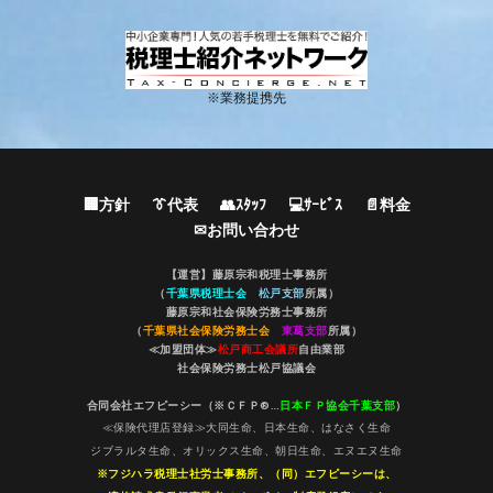
※業務提携先
🏢方針
👔代表
👥ｽﾀｯﾌ
💻ｻｰﾋﾞｽ
📄料金
✉お問い合わせ
【運営】藤原宗和税理士事務所
（
千葉県税理士会
松戸支部
所属）
藤原宗和社会保険労務士事務所
（
千葉県社会保険労務士会
東葛支部
所属）
≪加盟団体≫
松戸商工会議所
自由業部
社会保険労務士松戸協議会
合同会社エフピーシー（※ＣＦＰ®…
日本ＦＰ協会千葉支部
）
≪保険代理店登録≫大同生命、日本生命、はなさく生命
ジブラルタ生命、オリックス生命、朝日生命、エヌエヌ生命
※フジハラ税理士社労士事務所、（同）エフピーシーは、