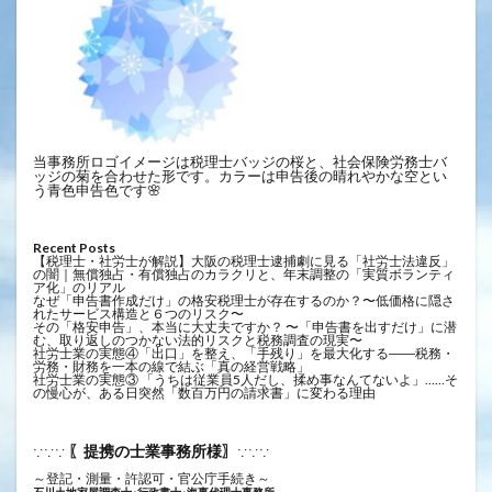
当事務所ロゴイメージは税理士バッジの桜と、社会保険労務士バ
ッジの菊を合わせた形です。カラーは申告後の晴れやかな空とい
う青色申告色です🌸
Recent Posts
【税理士・社労士が解説】大阪の税理士逮捕劇に見る「社労士法違反」
の闇｜無償独占・有償独占のカラクリと、年末調整の「実質ボランティ
ア化」のリアル
なぜ「申告書作成だけ」の格安税理士が存在するのか？〜低価格に隠さ
れたサービス構造と６つのリスク〜
その「格安申告」、本当に大丈夫ですか？ 〜「申告書を出すだけ」に潜
む、取り返しのつかない法的リスクと税務調査の現実〜
社労士業の実態④「出口」を整え、「手残り」を最大化する――税務・
労務・財務を一本の線で結ぶ「真の経営戦略」
社労士業の実態③ 「うちは従業員5人だし、揉め事なんてないよ」……そ
の慢心が、ある日突然「数百万円の請求書」に変わる理由
〖提携の士業事務所様〗
∵∵∵
∵∵∵
～登記・測量・許認可・官公庁手続き～