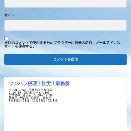
サイト
次回のコメントで使用するためブラウザーに自分の名前、メールアドレス、
サイトを保存する。
フジハラ税理士社労士事務所
〒270−2253　千葉県松戸市日暮
1-16-15　新八柱岩本ビル303
営業時間…月～金　9:00～17:30
休業日…土曜日、日曜日、祝祭日、
8月12日～16日、12月29日～1月3日