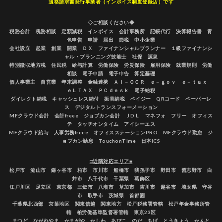
適格請求書発行事業者（インボイス制度登録店）です
◇ご相談ください◆
税務会計 税務相談 定額減税 インボイス 会計事務所 記帳代行 決算報告書 青
色申告 申請 届出 節税 中小企業
会社設立 起業 創業 開業 ＤＸ ファイナンシャルプランナー １級ファイナンシ
ャル・プランニング技能士 社保 源泉
特別徴収地方税 住民税 給与計算 労働保険 労災保険 雇用保険 就業規則 労働
相談 電子申請 電子申告 算定基礎
個人事業主 自営業 年末調整 金融連携 ＡＩ－ＯＣＲ ｅ－ｇｏｖ ｅ－ｔａｘ
ｅＬＴＡＸ ＰＣｄｅｓｋ 電子納税
ダイレクト納税 キャッシュレス納付 振替納税 ペイジー QRコード ペーパーレ
ス デジタルトランスフォーメーション
MFクラウド会計 会計freee ジョブカン会計 ＪDＬ マネフォ フリー オフィス
テ タッチオンタイム アイシーエス
MFクラウド給与 人事労務freee オフィスステーションPRO MFクラウド勤怠 ジ
ョブカン勤怠 TouchonTime 日本ICS
□近隣対応エリア■
松戸市 流山市 鎌ヶ谷市 柏市 市川市 船橋市 我孫子市 野田市 習志野市 白
井市 八千代市 千葉県 葛飾区
江戸川区 足立区 東京都 三郷市 八潮市 草加市 吉川市 越谷市 埼玉県 守谷
市 取手市 茨城県 首都圏
千葉県北西部 京葉地区 関東信越 関東地方 松戸税務署管轄 松戸年金事務所管
轄 柏労働基準監督署管轄 東京23区
まつど ながれやま かまがや かしわ あびこ のだ ちば とうきょう かんと