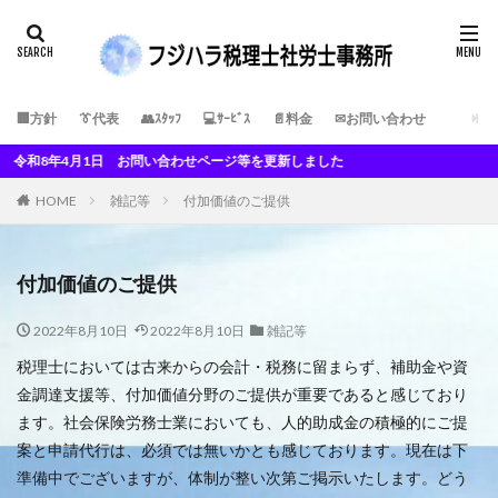
🏢方針
👔代表
👥ｽﾀｯﾌ
💻ｻｰﾋﾞｽ
📄料金
✉お問い合わせ
お問い合わせページ等を更新しました
HOME
雑記等
付加価値のご提供
付加価値のご提供
2022年8月10日
2022年8月10日
雑記等
税理士においては古来からの会計・税務に留まらず、補助金や資
金調達支援等、付加価値分野のご提供が重要であると感じており
ます。社会保険労務士業においても、人的助成金の積極的にご提
案と申請代行は、必須では無いかとも感じております。現在は下
準備中でございますが、体制が整い次第ご掲示いたします。どう