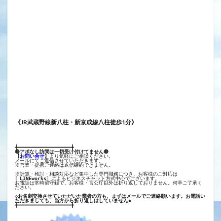
《JR武蔵野線新八柱・新京成線八柱徒歩1分》
╋━━━━━━━━━━━━━━━━━━╋
🔴アポなし訪問は一切受け付けてません🔴
【
お問い合せ
】
より気軽にご相談ください。
メールにてご返信させていただきます。
※営業・提携ご連絡は返信確約できません。
※計算・検討・相談対応など集中した専門職務につき、お客様のご対応は
〖
LINEworks
〗によるビジネスチャット方式中心でございます。
お電話は常時留守録で、お客様・官公庁以外は折り返しておりません。何卒ご了承く
ださい。
◇お名刺交換させていただいた業者の方も、まずはメールでご連絡願います。お電話い
ただきましても、当方から折り返しはしていません◆
╋━━━━━━━━━━━━━━━━━━╋