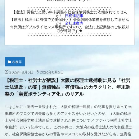
∵∵∵∵∵∵∵∵∵∵∵∵∵∵∵∵∵∵∵∵∵∵∵∵∵∵∵
【違法】労務だと思い年末調整を社会保険労務士に依頼されてません
か?
日税連記事
【違法】税理士に有償で労働保険・社会保険関係業務を依頼してません
か?
全社連案内
☆弊所はダブルライセンス事務所ですので、合法に上記業務のご依頼対
応が可能です★
∴∴∴∴∴∴∴∴∴∴∴∴∴∴∴∴∴∴∴∴∴∴∴∴∴∴∴
税務等
2026年8月5日
2026年8月5日
【税理士・社労士が解説】大阪の税理士逮捕劇に見る「社労
士法違反」の闇｜無償独占・有償独占のカラクリと、年末調
整の「実質ボランティア化」のリアル
1. はじめに：過去一番読まれた「大阪の税理士逮捕」の記事を振り返って 当
事務所のブログで過去最も多くのアクセスをいただいたのが、（大阪の税理
士が社会保険労務士法違反で逮捕された件について ／ フジハラ税理士社労士
事務所）という記事でした。 この事件は、大阪府の税理士法人の代表税理士
が、社会保険労務士会からの警告やマスコミの取材を受けながらも、無資格