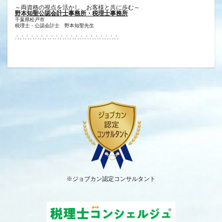
～両資格の視点を活かし、お客様と共に歩む～
野本知聖公認会計士事務所・税理士事務所
千葉県松戸市
税理士・公認会計士 野本知聖先生
∴∴∴∴∴∴∴∴∴∴∴∴∴∴∴∴∴∴∴∴∴
※ジョブカン認定コンサルタント