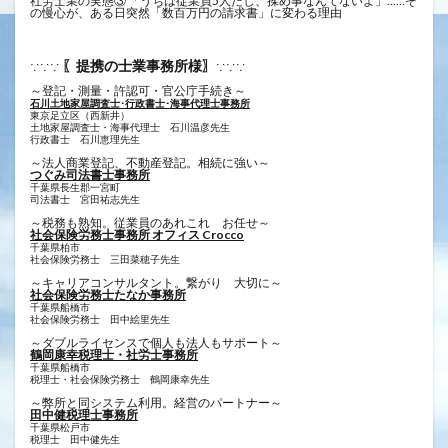
社労士業の実態③ 「うちは従業員5人だし、揉め事なんてないよ」……そ
の慢心が、ある日突然「数百万円の請求書」に変わる理由
〖提携の士業事務所様〗
∵∵∵
∵∵∵
～登記・測量・許認可・官公庁手続き～
石川土地家屋調査士･行政書士･海事代理士事務所
東京足立区（西新井）
土地家屋調査士・海事代理士 石川温彦先生
行政書士 ​石川恵理先生
～法人商業登記、不動産登記。相続に強い～
つぐみ司法書士事務所
千葉県長生郡一宮町
司法書士 宮田祐志先生
～税務も熟知。従業員のあれこれ お任せ～
社会保険労務士事務所 オフィス Crocco
千葉県柏市
社会保険労務士 三田菜穂子先生
～キャリアコンサルタント。繋がり 大切に～
社会保険労務士たなか事務所
千葉県船橋市
社会保険労務士 田中絵里先生
～ダブルライセンスで個人も法人もサポート～
鶴岡康幸税理士・社労士事務所
千葉県船橋市
税理士・社会保険労務士 鶴岡康幸先生
～弊所と同システム利用。経営のパートナー～
田中健税理士事務所
千葉県松戸市
税理士 田中健先生