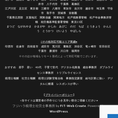
井市 八千代市 千葉県 葛飾区
江戸川区 足立区 東京都 三郷市 八潮市 草加市 吉川市 越谷市 埼玉県 守谷
市 取手市 茨城県 首都圏
千葉県北西部 京葉地区 関東信越 関東地方 松戸税務署管轄 松戸年金事務所管
轄 柏労働基準監督署管轄 東京23区
まつど ながれやま かまがや かしわ あびこ のだ ちば とうきょう かんと
う とうかつ けいよう やばしら
□その他対応可能エリア実績■
印西市 佐倉市 四街道市 成田市 荒川区 豊島区 渋谷区 竜ヶ崎市 世田谷区
千葉市 勝浦市 川口市 福岡市
※そのほか地域もリモート形式によって対応可能でございます。
おすすめ 若手 若い 40代 子育て世代 デジタル化推進 総合事務所 ダブルライ
センス事務所 トリプルライセンス
税理士報酬 社労士報酬 税理士試験官報合格 事務指定講習 給与計算に強い デジ
タルに精通 レスポンスが早い
【
プライバシーポリシー
】
○当サイトは運営者の手作りにつき見辛い部分ご容赦ください●
フジハラ税理士社労士事務所 by
FIT-Web Create
. Powered by
WordPress
.