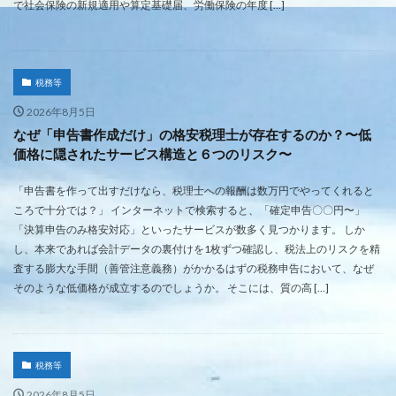
で社会保険の新規適用や算定基礎届、労働保険の年度 […]
税務等
2026年8月5日
なぜ「申告書作成だけ」の格安税理士が存在するのか？〜低
価格に隠されたサービス構造と６つのリスク〜
「申告書を作って出すだけなら、税理士への報酬は数万円でやってくれると
ころで十分では？」 インターネットで検索すると、「確定申告〇〇円〜」
「決算申告のみ格安対応」といったサービスが数多く見つかります。 しか
し、本来であれば会計データの裏付けを1枚ずつ確認し、税法上のリスクを精
査する膨大な手間（善管注意義務）がかかるはずの税務申告において、なぜ
そのような低価格が成立するのでしょうか。 そこには、質の高 […]
税務等
2026年8月5日