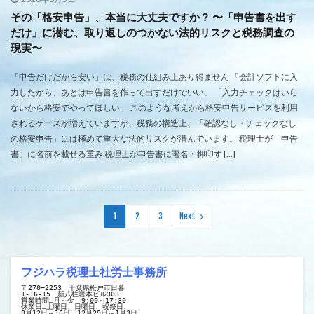
その「格安申告」、本当に大丈夫ですか？ 〜「申告書を出す
だけ」に潜む、取り返しのつかない法的リスクと税務調査の
現実〜
「申告だけだから安い」は、税務の仕組み上あり得ません 「会計ソフトに入
力したから、あとは申告書を作って出すだけでいい」 「入力チェックはいら
ないから格安でやってほしい」 このような考えから格安申告サービスを利用
されるケースが増えていますが、税務の構造上、「確認なし・チェックなし
の格安申告」には極めて重大な法的リスクが潜んでいます。 税理士が「申告
書」に名前を載せる重み 税理士が申告書に署名・押印す […]
1
2
3
Next
フジハラ税理士社労士事務所
〒270−2253　千葉県松戸市日暮
1-16-15　新八柱岩本ビル303
営業時間…月～金　9:00～17:30
休業日…土曜日、日曜日、祝祭日、
8月12日～16日、12月29日～1月3日