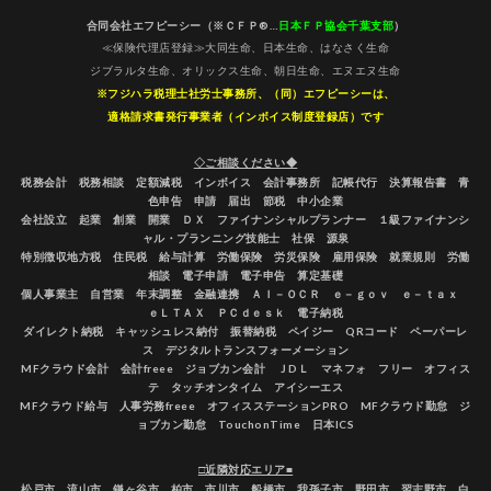
合同会社エフピーシー（※ＣＦＰ®…
日本ＦＰ協会千葉支部
）
≪保険代理店登録≫大同生命、日本生命、はなさく生命
ジブラルタ生命、オリックス生命、朝日生命、エヌエヌ生命
※フジハラ税理士社労士事務所、（同）エフピーシーは、
適格請求書発行事業者（インボイス制度登録店）です
◇ご相談ください◆
税務会計 税務相談 定額減税 インボイス 会計事務所 記帳代行 決算報告書 青
色申告 申請 届出 節税 中小企業
会社設立 起業 創業 開業 ＤＸ ファイナンシャルプランナー １級ファイナンシ
ャル・プランニング技能士 社保 源泉
特別徴収地方税 住民税 給与計算 労働保険 労災保険 雇用保険 就業規則 労働
相談 電子申請 電子申告 算定基礎
個人事業主 自営業 年末調整 金融連携 ＡＩ－ＯＣＲ ｅ－ｇｏｖ ｅ－ｔａｘ
ｅＬＴＡＸ ＰＣｄｅｓｋ 電子納税
ダイレクト納税 キャッシュレス納付 振替納税 ペイジー QRコード ペーパーレ
ス デジタルトランスフォーメーション
MFクラウド会計 会計freee ジョブカン会計 ＪDＬ マネフォ フリー オフィス
テ タッチオンタイム アイシーエス
MFクラウド給与 人事労務freee オフィスステーションPRO MFクラウド勤怠 ジ
ョブカン勤怠 TouchonTime 日本ICS
□近隣対応エリア■
松戸市 流山市 鎌ヶ谷市 柏市 市川市 船橋市 我孫子市 野田市 習志野市 白