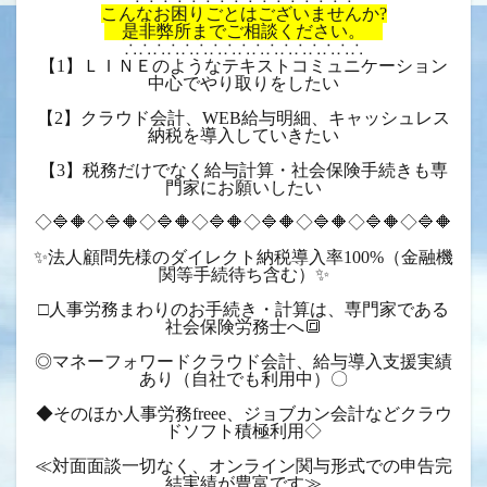
こんなお困りごとはございませんか?
是非弊所までご相談ください。
∴∴∴∴∴∴∴∴∴∴∴∴∴∴∴∴∴
【1】ＬＩＮＥのようなテキストコミュニケーション
中心でやり取りをしたい
【2】クラウド会計、WEB給与明細、キャッシュレス
納税を導入していきたい
【3】税務だけでなく給与計算・社会保険手続きも専
門家にお願いしたい
◇🔷🔶◇🔷🔶◇🔷🔶◇🔷🔶◇🔷🔶◇🔷🔶◇🔷🔶◇🔷🔶
✨法人顧問先様のダイレクト納税導入率100%（金融機
関等手続待ち含む）✨
□人事労務まわりのお手続き・計算は、専門家である
社会保険労務士へ🔳
◎マネーフォワードクラウド会計、給与導入支援実績
あり（自社でも利用中）〇
◆そのほか人事労務freee、ジョブカン会計などクラウ
ドソフト積極利用◇
≪対面面談一切なく、オンライン関与形式での申告完
結実績が豊富です≫