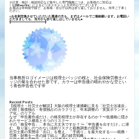
※計算・検討・相談対応など集中した専門職務につき、お客様のご対応は
〖
LINEworks
〗によるビジネスチャット方式中心でございます。
お電話は常時留守録で、お客様・官公庁以外は折り返しておりません。何卒ご了承く
ださい。
◇お名刺交換させていただいた業者の方も、まずはメールでご連絡願います。お電話い
ただきましても、当方から折り返しはしていません◆
╋━━━━━━━━━━━━━━━━━━╋
当事務所ロゴイメージは税理士バッジの桜と、社会保険労務士バ
ッジの菊を合わせた形です。カラーは申告後の晴れやかな空とい
う青色申告色です🌸
Recent Posts
【税理士・社労士が解説】大阪の税理士逮捕劇に見る「社労士法違反」
の闇｜無償独占・有償独占のカラクリと、年末調整の「実質ボランティ
ア化」のリアル
なぜ「申告書作成だけ」の格安税理士が存在するのか？〜低価格に隠さ
れたサービス構造と６つのリスク〜
その「格安申告」、本当に大丈夫ですか？ 〜「申告書を出すだけ」に潜
む、取り返しのつかない法的リスクと税務調査の現実〜
社労士業の実態④「出口」を整え、「手残り」を最大化する――税務・
労務・財務を一本の線で結ぶ「真の経営戦略」