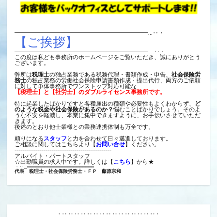
━━━━━━━━━━━━━━━━━━━━━━━…‥・
━━━━━━━━━━━━━━━━━━━━━━━…‥・

この度は私ども事務所のホームページをご覧いただき、誠にありがとう
ございます。

弊所は
税理士
の独占業務である税務代理・書類作成・申告、
社会保険労
務士
の独占業務の労働社会保険申請書類作成・提出代行、両方のご依頼
に対して単体事務所でワンストップ対応可能な
【税理士】と【社労士】のダブルライセンス事務所です。
特に起業したばかりですと各種届出の種類や必要性もよくわからず、
ど
のような税金や社会保険があるのか？
悩むことばかりでしょう。そのよ
うな不安を軽減し、本業に集中できますように、お手伝いさせていただ
きます。

後述のとおり他士業様との業務連携体制も万全です。

頼りになる
スタッフ
と力を合わせて日々邁進しております。
ご相談に関してはこちらより【
お問い合せ
】ください。
--------------------------------------------------
アルバイト・パートスタッフ
☆出勤職員の求人中です。詳しくは【
こちら
】から★
代表　税理士・社会保険労務士・ＦＰ　藤原宗和
∵∵∵∵∵∵∵∵∵∵∵∵∵∵∵∵