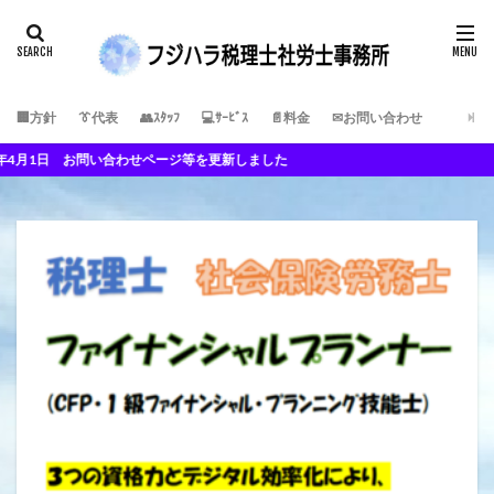
🏢方針
👔代表
👥ｽﾀｯﾌ
💻ｻｰﾋﾞｽ
📄料金
✉お問い合わせ
 お問い合わせページ等を更新しました