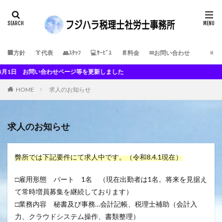
検索
🏢方針
👔代表
👥ｽﾀｯﾌ
💻ｻｰﾋﾞｽ
📄料金
✉お問い合わせ
 お問い合わせページ等を更新しました
HOME
求人のお知らせ
求人のお知らせ
弊所では下記要件にて求人中です。（令和8.4.1現在）
□雇用形態 パート 1名 （現在出勤者は1名。将来を見据え
て常時増員募集を継続しております）
□業務内容 秘書及び事務…会計記帳、税理士補助（会計入
力、クラウドシステム操作、書類整理）