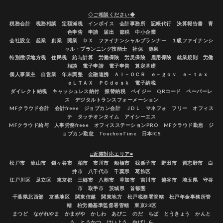
◇ご相談ください◆
税務会計 税務相談 定額減税 インボイス 会計事務所 記帳代行 決算報告書 青
色申告 申請 届出 節税 中小企業
会社設立 起業 創業 開業 ＤＸ ファイナンシャルプランナー １級ファイナンシ
ャル・プランニング技能士 社保 源泉
特別徴収地方税 住民税 給与計算 労働保険 労災保険 雇用保険 就業規則 労働
相談 電子申請 電子申告 算定基礎
個人事業主 自営業 年末調整 金融連携 ＡＩ－ＯＣＲ ｅ－ｇｏｖ ｅ－ｔａｘ
ｅＬＴＡＸ ＰＣｄｅｓｋ 電子納税
ダイレクト納税 キャッシュレス納付 振替納税 ペイジー QRコード ペーパーレ
ス デジタルトランスフォーメーション
MFクラウド会計 会計freee ジョブカン会計 ＪDＬ マネフォ フリー オフィス
テ タッチオンタイム アイシーエス
MFクラウド給与 人事労務freee オフィスステーションPRO MFクラウド勤怠 ジ
ョブカン勤怠 TouchonTime 日本ICS
□近隣対応エリア■
松戸市 流山市 鎌ヶ谷市 柏市 市川市 船橋市 我孫子市 野田市 習志野市 白
井市 八千代市 千葉県 葛飾区
江戸川区 足立区 東京都 三郷市 八潮市 草加市 吉川市 越谷市 埼玉県 守谷
市 取手市 茨城県 首都圏
千葉県北西部 京葉地区 関東信越 関東地方 松戸税務署管轄 松戸年金事務所管
轄 柏労働基準監督署管轄 東京23区
まつど ながれやま かまがや かしわ あびこ のだ ちば とうきょう かんと
う とうかつ けいよう やばしら