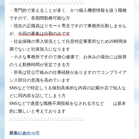
∴∴∴∴∴∴∴∴∴∴∴∴∴∴∴∴∴∴∴∴∴∴
・専門的で覚えることが多く、かつ個人機密情報を扱う職種
ですので、長期間勤務可能な方
・現在の正職員はリモート専念ですので事務所出勤しません
が、
今回の募集は出勤のみです
・社会保険の導入状況として任意特定事業所なため20時間未
満でないと社保加入になります
・小さな事務所ですので身心健康で、お休みの場合には振替
のうえ勤務時間が安定できる方
・所長は官公庁絡みの仕事経験がありますのでコンプライア
ンス部分の意識を高めています
SNSなどで特定しうる個別具体的な内容の記載や店で知人な
どに同内容を話してしまう方
SNSなどで過度な職務不満投稿をなされる方など は基本
的に難しいと考えております
∴∴∴∴∴∴∴∴∴∴∴∴∴∴∴∴∴∴∴∴∴∴
募集にあたって