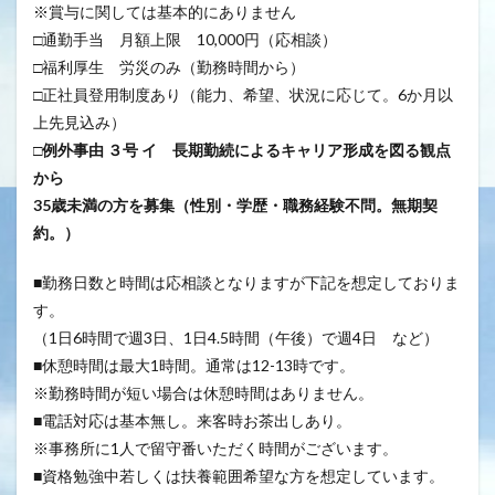
※賞与に関しては基本的にありません
□通勤手当 月額上限 10,000円（応相談）
□福利厚生 労災のみ（勤務時間から）
□正社員登用制度あり（能力、希望、状況に応じて。6か月以
上先見込み）
□
例外事由 ３号 イ 長期勤続によるキャリア形成を図る観点
から
35歳未満の方を募集（性別・学歴・職務経験不問。無期契
約。）
■勤務日数と時間は応相談となりますが下記を想定しておりま
す。
（1日6時間で週3日、1日4.5時間（午後）で週4日 など）
■休憩時間は最大1時間。通常は12-13時です。
※勤務時間が短い場合は休憩時間はありません。
■電話対応は基本無し。来客時お茶出しあり。
※事務所に1人で留守番いただく時間がございます。
■資格勉強中若しくは扶養範囲希望な方を想定しています。