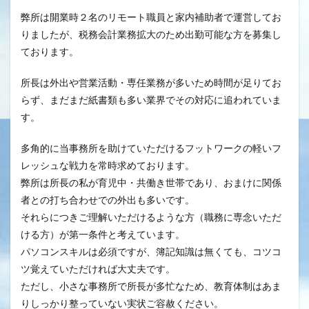
弊所は開業時２名のリモート職員と家内補助者で運営してお
りましたが、税務会計業務拡大のため出勤可能な方を募集し
ております。
所長は外出や営業活動・専任業務が多いため時間が足りてお
らず、まだまだ紙書類も多い業界でその対応に追われていま
す。
多角的に当事務所を助けていただけるフットワークの軽いフ
レッシュな戦力を常時求めております。
弊所は所長の私が育児中・共働き世帯であり、おまけに関係
者との打ち合わせでの外出も多いです。
それらにつきご理解いただけるような方（職務に専念いただ
ける方）が第一条件と考えています。
パソコンスキルは必須ですが、簿記知識は無くても、コツコ
ツ覚えていただければ大丈夫です。
ただし、小さな事務所で所長が多忙なため、教育体制はあま
りしっかり整っていない実状ご容赦ください。