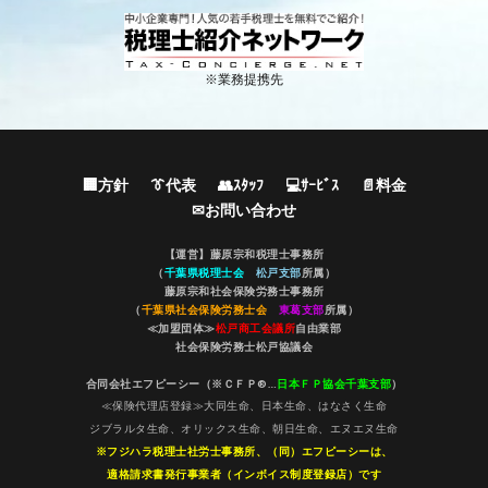
※業務提携先
🏢方針
👔代表
👥ｽﾀｯﾌ
💻ｻｰﾋﾞｽ
📄料金
✉お問い合わせ
【運営】藤原宗和税理士事務所
（
千葉県税理士会
松戸支部
所属）
藤原宗和社会保険労務士事務所
（
千葉県社会保険労務士会
東葛支部
所属）
≪加盟団体≫
松戸商工会議所
自由業部
社会保険労務士松戸協議会
合同会社エフピーシー（※ＣＦＰ®…
日本ＦＰ協会千葉支部
）
≪保険代理店登録≫大同生命、日本生命、はなさく生命
ジブラルタ生命、オリックス生命、朝日生命、エヌエヌ生命
※フジハラ税理士社労士事務所、（同）エフピーシーは、
適格請求書発行事業者（インボイス制度登録店）です