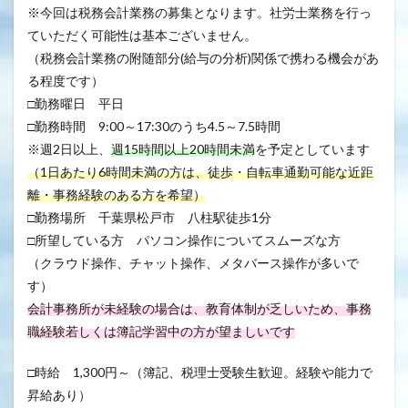
※今回は税務会計業務の募集となります。社労士業務を行っ
ていただく可能性は基本ございません。
（税務会計業務の附随部分(給与の分析)関係で携わる機会があ
る程度です）
□勤務曜日 平日
□勤務時間 9:00～17:30のうち4.5～7.5時間
※週2日以上、
週15時間以上20時間未満
を予定としています
（1日あたり6時間未満の方は、徒歩・自転車通勤可能な近距
離・事務経験のある方を希望）
□勤務場所 千葉県松戸市 八柱駅徒歩1分
□所望している方 パソコン操作についてスムーズな方
（クラウド操作、チャット操作、メタバース操作が多いで
す）
会計事務所が未経験の場合は、教育体制が乏しいため、事務
職経験若しくは簿記学習中の方が望ましいです
□時給 1,300円～（簿記、税理士受験生歓迎。経験や能力で
昇給あり）