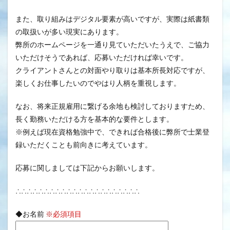
また、取り組みはデジタル要素が高いですが、実際は紙書類
の取扱いが多い現実にあります。
弊所のホームページを一通り見ていただいたうえで、ご協力
いただけそうであれば、応募いただければ幸いです。
クライアントさんとの対面やり取りは基本所長対応ですが、
楽しくお仕事したいのでやはり人柄を重視します。
なお、将来正規雇用に繋げる余地も検討しておりますため、
長く勤務いただける方を基本的な要件とします。
※例えば現在資格勉強中で、できれば合格後に弊所で士業登
録いただくことも前向きに考えています。
応募に関しましては下記からお願いします。
∴∴∴∴∴∴∴∴∴∴∴∴∴∴∴∴∴∴∴∴∴∴
◆お名前
※必須項目